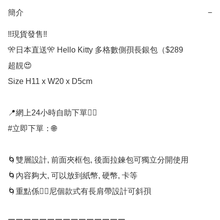
簡介
−
‼️現貨發售‼️

🎌日本直送🎌 Hello Kitty 多格數側孭長銀包（$289

超靚😍

Size H11 x W20 x D5cm

📍網上24小時自助下單👍🏻

#立即下單：🌐

🌀雙層設計, 前面夾框包, 後面拉鍊包可獨立分開使用

🌀內容夠大, 可以放到紙幣, 硬幣, 卡等

🌀重點係👉🏻尼個款式有長肩帶設計可斜孭
