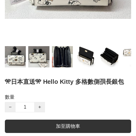
🎌日本直送🎌 Hello Kitty 多格數側孭長銀包
數量
−
+
加至購物車