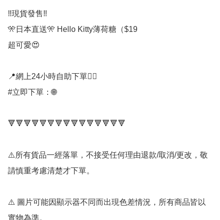
‼️現貨發售‼️ 

🎌日本直送🎌 Hello Kitty薄荷糖（$19

超可愛😍

📍網上24小時自助下單👍🏻

#立即下單：🌐

🔻🔻🔻🔻🔻🔻🔻🔻🔻🔻🔻🔻🔻🔻🔻

⚠️所有貨品一經落單，不接受任何理由退款/取消/更改，敬
請慎重考慮清楚才下單。

⚠️ 圖片可能因顯示器不同而出現色差情況，所有商品皆以
實物為準。