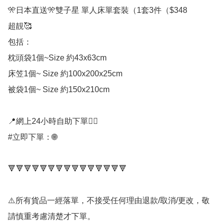
🎌日本直送🎌雙子星 單人床單套裝（1套3件（$348

超靚🥰

包括：

枕頭袋1個~Size 約43x63cm

床笠1個~ Size 約100x200x25cm

被袋1個~ Size 約150x210cm

📍網上24小時自助下單👍🏻

#立即下單：🌐

🔻🔻🔻🔻🔻🔻🔻🔻🔻🔻🔻🔻🔻🔻🔻

⚠️所有貨品一經落單，不接受任何理由退款/取消/更改，敬
請慎重考慮清楚才下單。
