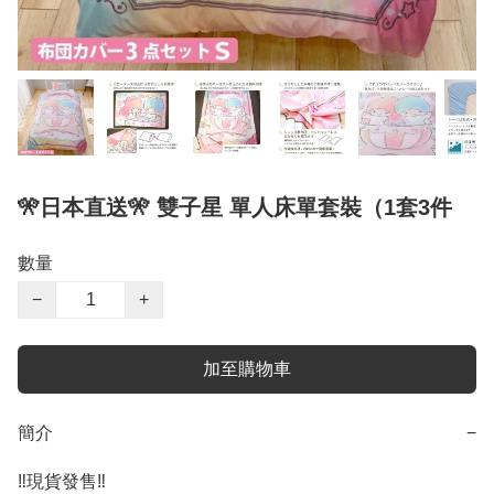
🎌日本直送🎌 雙子星 單人床單套裝（1套3件
數量
−
+
加至購物車
簡介
−
‼️現貨發售‼️
