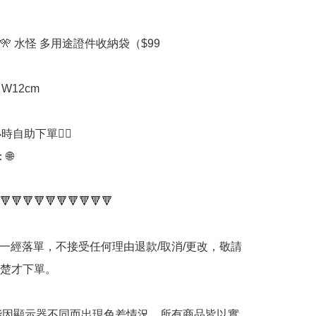


🎌 水怪 多用途證件收納袋（$99

 W12cm

時自助下單👍🏻



🔻🔻🔻🔻🔻🔻🔻🔻🔻🔻

品一經落單，不接受任何理由退款/取消/更改，敬請
楚才下單。

可能因顯示器不同而出現色差情況，所有商品皆以實