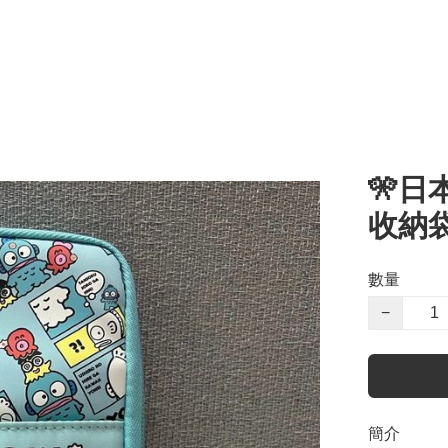
🎌日
收納
數量
−
簡介