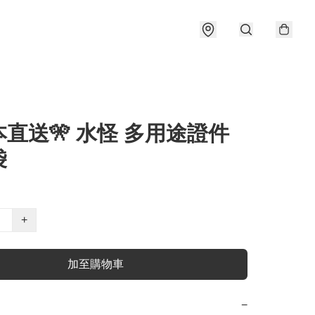
本直送🎌 水怪 多用途證件
袋
+
加至購物車
−