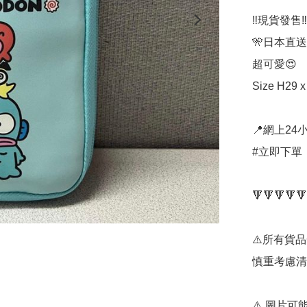
‼️現貨發售‼️ 
🎌日本直送
超可愛😍

Size H29 x
📍網上24小
#立即下單：
🔻🔻🔻🔻🔻
⚠️所有貨
慎重考慮清
⚠️ 圖片