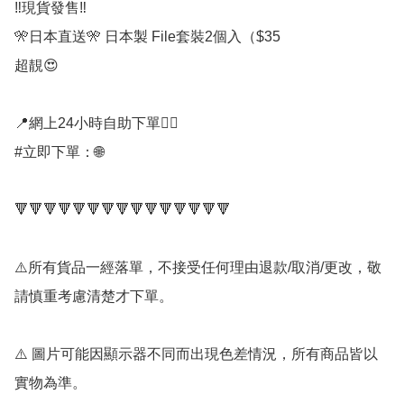
‼️現貨發售‼️

🎌日本直送🎌 日本製 File套裝2個入（$35

超靚😍

📍網上24小時自助下單👍🏻

#立即下單：🌐

🔻🔻🔻🔻🔻🔻🔻🔻🔻🔻🔻🔻🔻🔻🔻

⚠️所有貨品一經落單，不接受任何理由退款/取消/更改，敬
請慎重考慮清楚才下單。

⚠️ 圖片可能因顯示器不同而出現色差情況，所有商品皆以
實物為準。