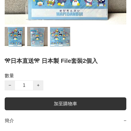
🎌日本直送🎌 日本製 File套裝2個入
數量
−
+
加至購物車
簡介
−