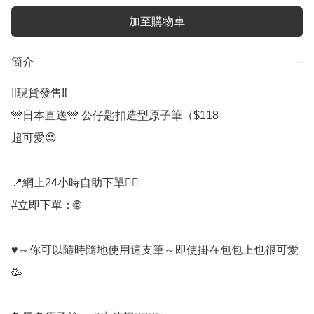
加至購物車
簡介
−
‼️現貨發售‼️

🎌日本直送🎌 公仔匙扣造型原子筆（$118

超可愛😍 

📍網上24小時自助下單👍🏻

#立即下單：🌐

♥～你可以隨時隨地使用這支筆～即使掛在包包上也很可愛 
🥳
