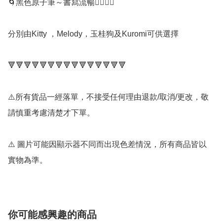
🌀黑色原子筆～書寫流暢👍🏻🉐💯

分別由Kitty ，Melody，玉桂狗及Kuromi可供選擇

🔻🔻🔻🔻🔻🔻🔻🔻🔻🔻🔻🔻🔻🔻🔻

⚠️所有貨品一經落單，不接受任何理由退款/取消/更改，敬
請慎重考慮清楚才下單。

⚠️ 圖片可能因顯示器不同而出現色差情況，所有商品皆以
實物為準。
你可能感興趣的商品