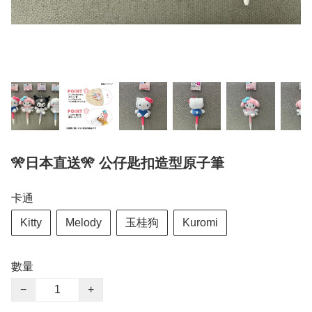
🎌日本直送🎌 公仔匙扣造型原子筆
卡通
Kitty
Melody
玉桂狗
Kuromi
數量
−
+