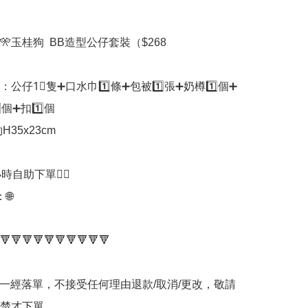
🎌玉桂狗  BB造型公仔套裝（$268

公仔1⃣️隻➕口水巾1️⃣條➕包被1️⃣張➕奶樽1️⃣個➕
個➕扣1️⃣個

H35x23cm

時自助下單👍🏻



🔻🔻🔻🔻🔻🔻🔻🔻🔻🔻

品一經落單，不接受任何理由退款/取消/更改，敬請
楚才下單。
