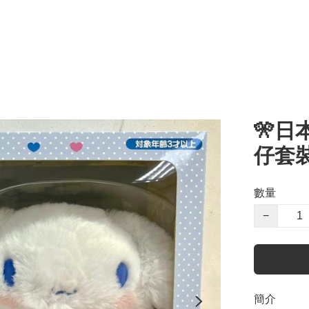
🎌日
仔套
數量
−
簡介