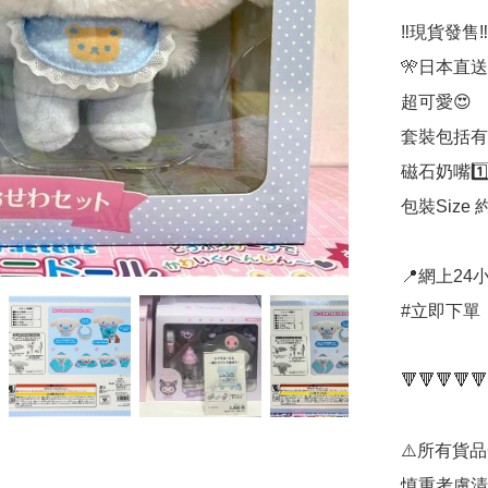
‼️現貨發售‼️

🎌日本直送
超可愛😍

套裝包括有：
磁石奶嘴1️⃣
包裝Size 約
📍網上24小
#立即下單：
🔻🔻🔻🔻🔻
⚠️所有貨
慎重考慮清