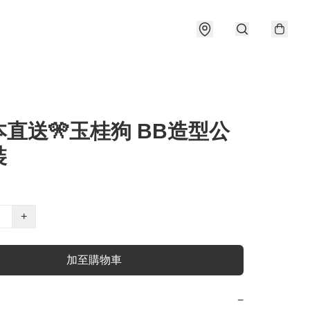
本直送🎌玉桂狗 BB造型公
裝
+
加至購物車
−