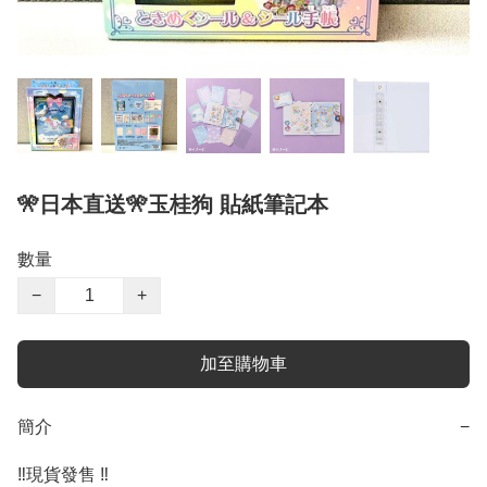
🎌日本直送🎌玉桂狗 貼紙筆記本
數量
−
+
加至購物車
簡介
−
‼️現貨發售 ‼️
