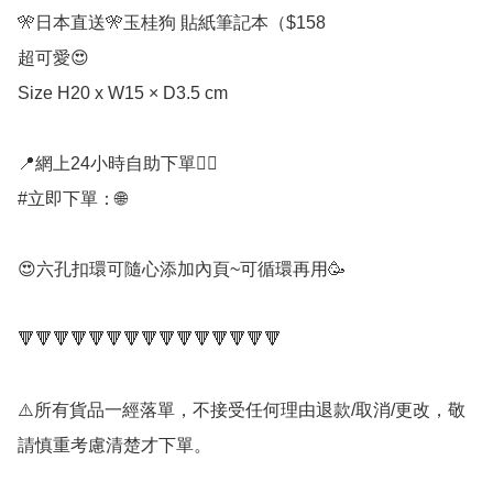
🎌日本直送🎌玉桂狗 貼紙筆記本（$158

超可愛😍

Size H20 x W15 × D3.5 cm

📍網上24小時自助下單👍🏻

#立即下單：🌐

😍六孔扣環可隨心添加內頁~可循環再用🥳

🔻🔻🔻🔻🔻🔻🔻🔻🔻🔻🔻🔻🔻🔻🔻

⚠️所有貨品一經落單，不接受任何理由退款/取消/更改，敬
請慎重考慮清楚才下單。
