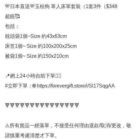
🎌日本直送🎌玉桂狗 單人床單套裝（1套3件（$348

超靚🥰

包括：

枕頭袋1個~Size 約43x63cm

床笠1個~ Size 約100x200x25cm

被袋1個~ Size 約150x210cm

📍網上24小時自助下單👍🏻

#立即下單：🌐 https://forevergift.store/i/Sl17SqgAA

🔻🔻🔻🔻🔻🔻🔻🔻🔻🔻🔻🔻🔻🔻🔻

⚠️所有貨品一經落單，不接受任何理由退款/取消/更改，敬
請慎重考慮清楚才下單。
