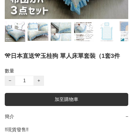
🎌日本直送🎌玉桂狗 單人床單套裝（1套3件
數量
−
+
加至購物車
簡介
−
‼️現貨發售‼️
