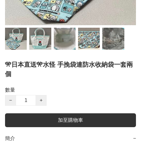
🎌日本直送🎌水怪 手挽袋連防水收納袋一套兩
個
數量
−
+
加至購物車
簡介
−