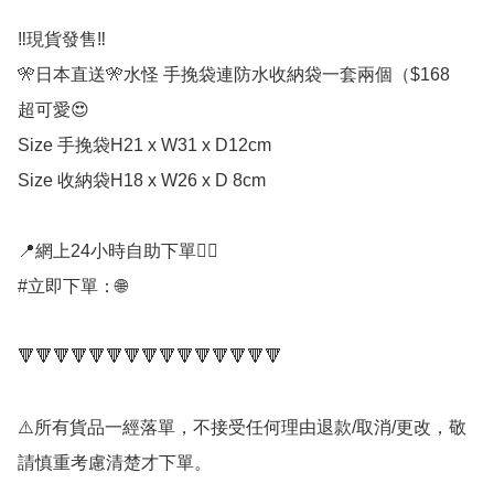
‼️現貨發售‼️ 

🎌日本直送🎌水怪 手挽袋連防水收納袋一套兩個（$168

超可愛😍

Size 手挽袋H21 x W31 x D12cm

Size 收納袋H18 x W26 x D 8cm

📍網上24小時自助下單👍🏻

#立即下單：🌐

🔻🔻🔻🔻🔻🔻🔻🔻🔻🔻🔻🔻🔻🔻🔻

⚠️所有貨品一經落單，不接受任何理由退款/取消/更改，敬
請慎重考慮清楚才下單。
