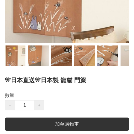
🎌日本直送🎌日本製 龍貓 門簾
數量
−
+
加至購物車