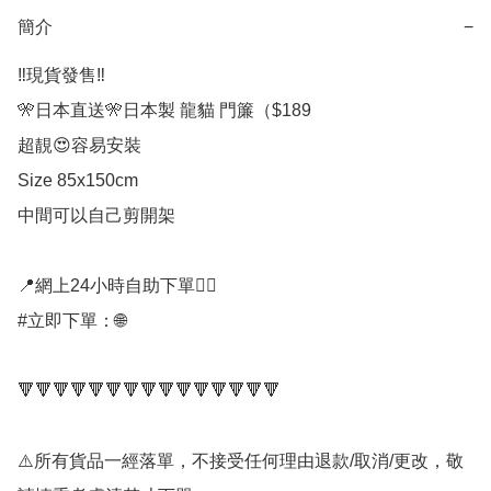
簡介
−
‼️現貨發售‼️

🎌日本直送🎌日本製 龍貓 門簾（$189

超靚😍容易安裝

Size 85x150cm

中間可以自己剪開架

📍網上24小時自助下單👍🏻

#立即下單：🌐

🔻🔻🔻🔻🔻🔻🔻🔻🔻🔻🔻🔻🔻🔻🔻

⚠️所有貨品一經落單，不接受任何理由退款/取消/更改，敬