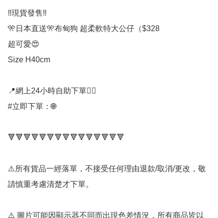
‼️現貨發售‼️

🎌日本直送🎌布甸狗 超柔軟特大公仔（$328

超可愛😍

Size H40cm

📍網上24小時自助下單👍🏻

#立即下單：🌐

🔻🔻🔻🔻🔻🔻🔻🔻🔻🔻🔻🔻🔻🔻🔻

⚠️所有貨品一經落單，不接受任何理由退款/取消/更改，敬
請慎重考慮清楚才下單。

⚠️ 圖片可能因顯示器不同而出現色差情況，所有商品皆以