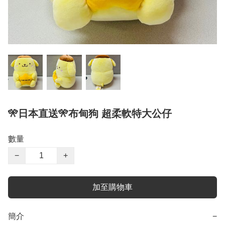
🎌日本直送🎌布甸狗 超柔軟特大公仔
數量
−
+
加至購物車
簡介
−