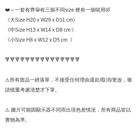
❤️～一套有齊🤩有三個不同size 梗有一個啱用🤣

《大Size H20 x W29 x D11 cm》

《中Size H13 x W14 x D8 cm 》

《小Size H8 x W12 x D5 cm  》

🔻🔻🔻🔻🔻🔻🔻🔻🔻🔻🔻🔻🔻🔻🔻

⚠️所有貨品一經落單，不接受任何理由退款/取消/更改，敬
請慎重考慮清楚才下單。

⚠️ 圖片可能因顯示器不同而出現色差情況，所有商品皆以
實物為準。