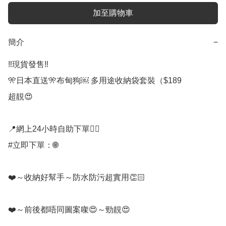
加至購物車
簡介
−
‼️現貨發售‼️

🎌日本直送🎌布甸狗￼ 多用途收納袋套裝（$189

超靚😍

📍網上24小時自助下單👍🏻

#立即下單：🌐

❤️～收納好幫手～防水防污超實用👏🏻 

❤️～前後都唔同圖案㗎😍～勁靚😍
