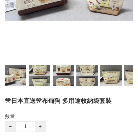
🎌日本直送🎌布甸狗 多用途收納袋套裝
數量
−
+