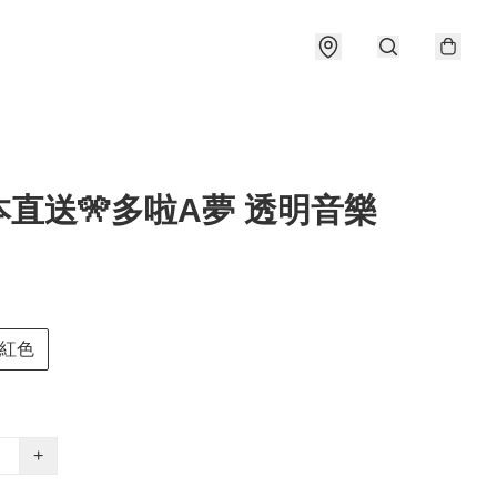
本直送🎌多啦A夢 透明音樂
紅色
+