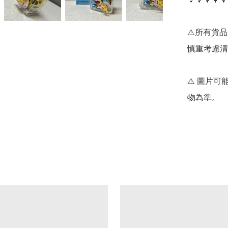
⚠️所有貨
慎重考慮清
⚠️ 圖片
物為準。