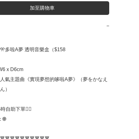
加至購物車
−
🎌多啦A夢 透明音樂盒（$158

W6 x D6cm

人氣主題曲《實現夢想的哆啦A夢》（夢をかなえ
ん）

時自助下單👍🏻



🔻🔻🔻🔻🔻🔻🔻🔻🔻🔻
