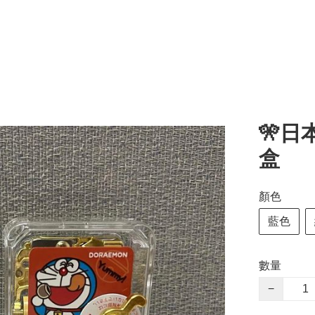
🎌日
盒
顏色
藍色
數量
−