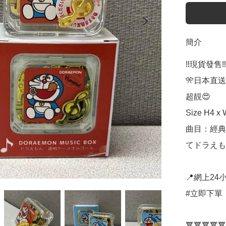
簡介
‼️現貨發售‼️

🎌日本直送
超靚😍

Size H4 x 
曲目：經典
てドラえも
📍網上24小
#立即下單：
🔻🔻🔻🔻🔻