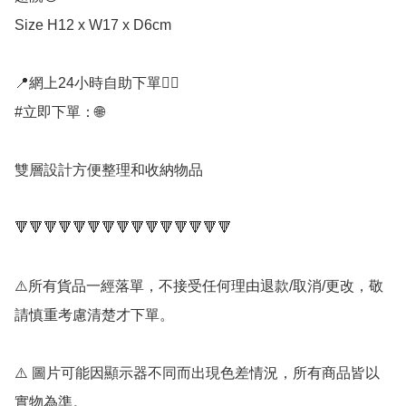
Size H12 x W17 x D6cm

📍網上24小時自助下單👍🏻

#立即下單：🌐

雙層設計方便整理和收納物品

🔻🔻🔻🔻🔻🔻🔻🔻🔻🔻🔻🔻🔻🔻🔻

⚠️所有貨品一經落單，不接受任何理由退款/取消/更改，敬
請慎重考慮清楚才下單。

⚠️ 圖片可能因顯示器不同而出現色差情況，所有商品皆以
實物為準。