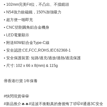
• 102mm完美Fit位，不凸出、不擋鏡頭

• N54強力釹磁鐵，150%加強吸力

• 超方便一啪即充

• CNC切割圓角鋁合金機身

• LED電量顯示

• 附送60W鋁合金Type-C線

• 安全認證:CE,FCC,ROHS,IEC62368-1

• 安全保護裝置: 短路/過充/過放/過熱/過流保護

• 尺寸: 102 x 66 x 8(mm) & 115g

🉐香港行貨 1年保養

#快閃現貨🤩🤩

#新品推介🔥🔥#這波不衝動真的會後悔了🤣🤭#通過3C安全