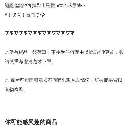
認證 🈴🉐#可攜帶上飛機💯#全球最薄🥳

#手快有手慢冇🤣😂

🔻🔻🔻🔻🔻🔻🔻🔻🔻🔻🔻🔻🔻🔻🔻

⚠️所有貨品一經落單，不接受任何理由退款/取消/更改，敬
請慎重考慮清楚才下單。

⚠️ 圖片可能因顯示器不同而出現色差情況，所有商品皆以
實物為準。
你可能感興趣的商品