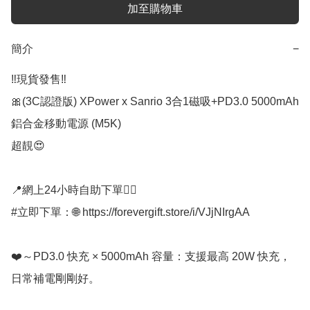
加至購物車
簡介
−
‼️現貨發售‼️

🎀(3C認證版) XPower x Sanrio 3合1磁吸+PD3.0 5000mAh
鋁合金移動電源 (M5K)

超靚😍

📍網上24小時自助下單👍🏻

#立即下單：🌐 https://forevergift.store/i/VJjNIrgAA

❤️～PD3.0 快充 × 5000mAh 容量：支援最高 20W 快充，
日常補電剛剛好。
