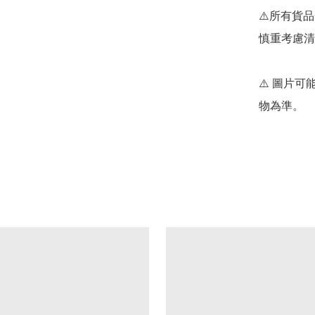
⚠️所有貨
慎重考慮清
⚠️ 圖片
物為準。