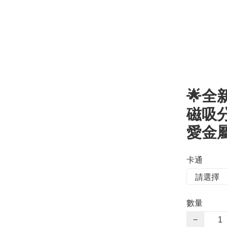
🌟全新 
磁吸分
愛金
卡通
數量
−