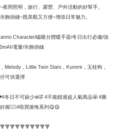
筒~夜間照明，旅行、露營、戶外活動的好幫手。

屬吊飾掛鏈~既美觀又方便~增添日常魅力。

x/Sanrio Character/磁吸分體暖手器/冬日出行必備/強
00mAh電量/吊飾掛鏈

，Melody，Little Twin Stars，Kuromi，玉桂狗，
仔可供選擇

#冬日不可缺少❄️🤣 #不能錯過超人氣商品🤩 #圖
握👍🏻#唔買後悔系列😋😋

🔻🔻🔻🔻🔻🔻🔻🔻🔻🔻
