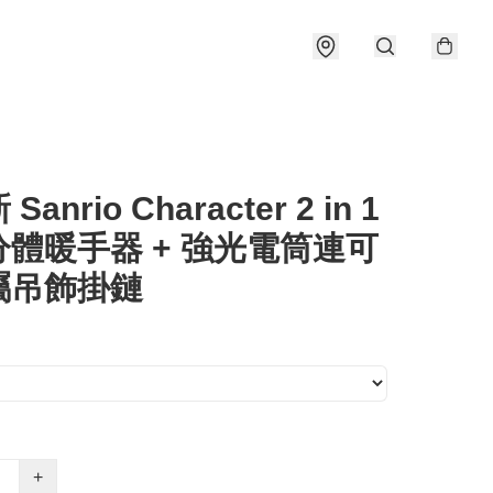
Sanrio Character 2 in 1
體暖手器 + 強光電筒連可
屬吊飾掛鏈
+