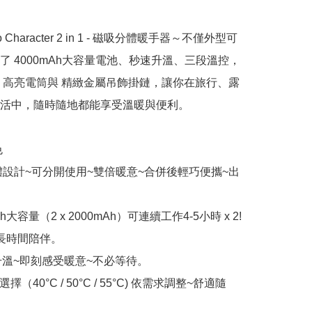
io Character 2 in 1 - 磁吸分體暖手器～不僅外型可
了 4000mAh大容量電池、秒速升溫、三段溫控，
 高亮電筒與 精緻金屬吊飾掛鏈，讓你在旅行、露
活中，隨時隨地都能享受溫暖與便利。



分體設計~可分開使用~雙倍暖意~合併後輕巧便攜~出
mAh大容量（2 x 2000mAh）可連續工作4-5小時 x 2! 
長時間陪伴。

升溫~即刻感受暖意~不必等待。

度選擇（40°C / 50°C / 55°C) 依需求調整~舒適隨