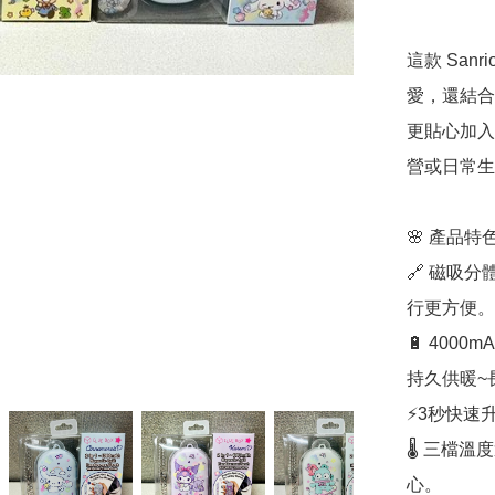
這款 Sanr
愛，還結合
更貼心加入
營或日常生
🌸 產品特色
🔗 磁吸
行更方便。

🔋 4000
持久供暖~
⚡3秒快速
🌡️ 三檔溫
心。
