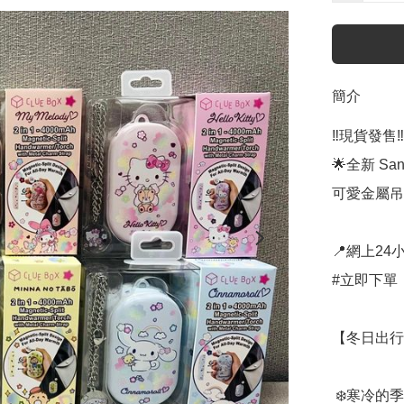
簡介
‼️現貨發售‼️

🌟全新 San
可愛金屬吊
📍網上24小
#立即下單：
【冬日出行必備
 ❄️寒冷的季節裡～手心的溫暖就是最貼心的陪伴🔥
