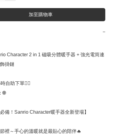
加至購物車
−
rio Character 2 in 1 磁吸分體暖手器 + 強光電筒連
飾掛鏈

時自助下單👍🏻



！Sanrio Character暖手器全新登場】
