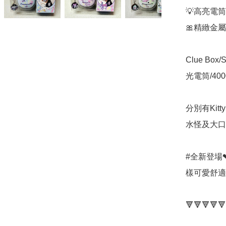
💡高亮電
🎀精緻金
Clue Bo
光電筒/40
分別有Kitty
水怪及大口
#全新登場❤
樣可愛舒適好
🔻🔻🔻🔻🔻