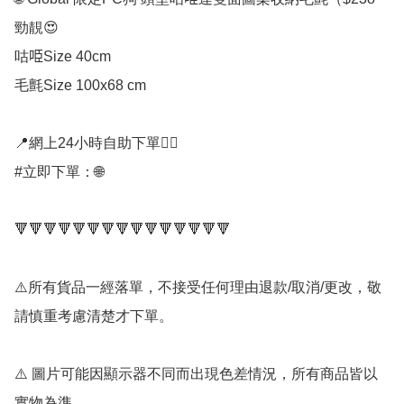
勁靚😍

咕𠱸Size 40cm

毛氈Size 100x68 cm

📍網上24小時自助下單👍🏻

#立即下單：🌐

🔻🔻🔻🔻🔻🔻🔻🔻🔻🔻🔻🔻🔻🔻🔻

⚠️所有貨品一經落單，不接受任何理由退款/取消/更改，敬
請慎重考慮清楚才下單。

⚠️ 圖片可能因顯示器不同而出現色差情況，所有商品皆以
實物為準。