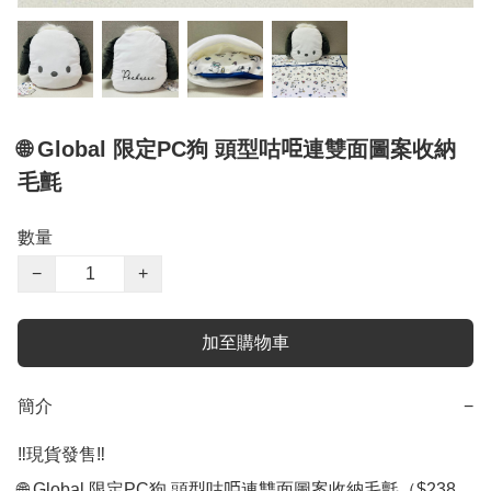
🌐 Global 限定PC狗 頭型咕𠱸連雙面圖案收納
毛氈
數量
−
+
加至購物車
簡介
−
‼️現貨發售‼️

🌐 Global 限定PC狗 頭型咕𠱸連雙面圖案收納毛氈（$238
