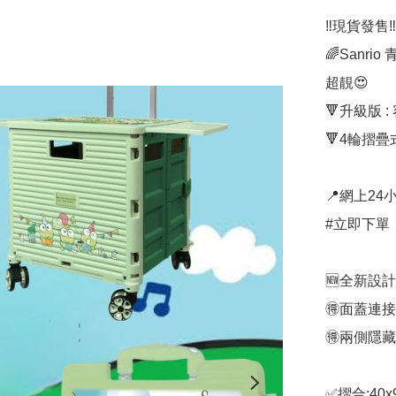
‼️現貨發售‼️

🌈Sanri
超靚😍

🔻升級版 
🔻4輪摺疊
📍網上24小
#立即下單：🌐 h
🆕全新設計

🉐面蓋連
🉐兩側隱藏
✅摺合:40x9