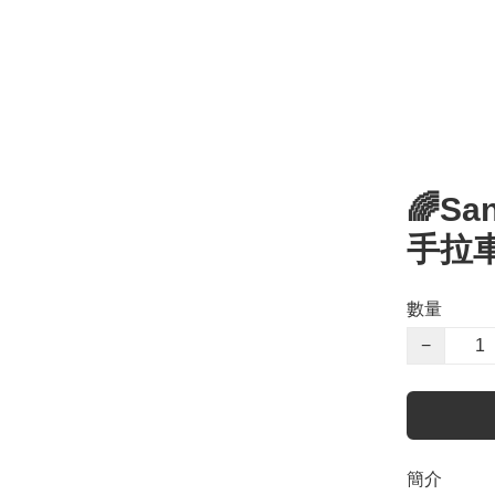
🌈S
手拉
數量
−
簡介