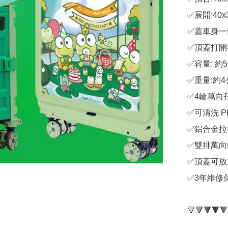
✅展開:40x3
✅蓋車身一體
✅頂蓋打開
✅容量: 約55
✅重量:約4
✅4輪萬向孖
✅可清洗 P
✅鋁合金拉桿
✅雙排萬向
✅頂蓋可放於
✅3年維修
🔻🔻🔻🔻🔻