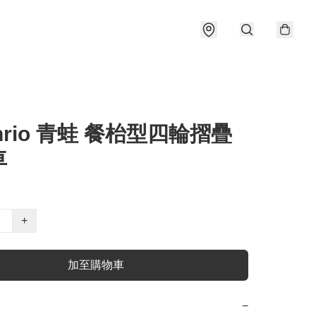
anrio 青蛙 餐枱型四輪摺疊
車
+
加至購物車
−