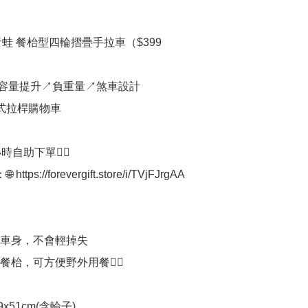
o 青蛙 餐枱型四輪摺疊手拉車（$399

: 容量提升↗️負重量↗️煞車設計

式拉桿購物車

時自助下單👍🏻

ttps://forevergift.store/i/TVjFJrgAA

接車身，不會輕掉失

餐枱，可方便野外用餐👍🏻

x51cm(含輪子)
