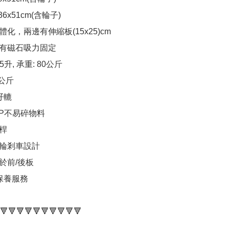
6x51cm(含輪子)

化，兩邊有伸縮板(15x25)cm

有磁石吸力固定

升, 承重: 80公斤 

公斤

轆

P不易碎物料

 

輪剎車設計 

前/後板 

保養服務

🔻🔻🔻🔻🔻🔻🔻🔻🔻🔻
