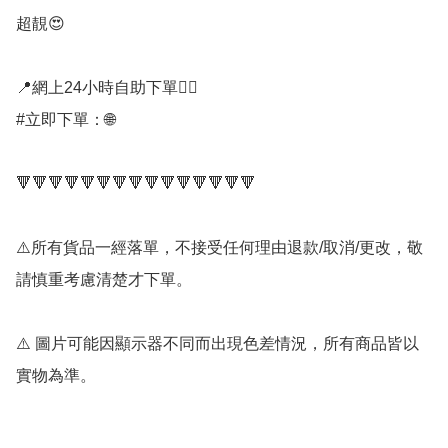
超靚😍

📍網上24小時自助下單👍🏻

#立即下單：🌐

🔻🔻🔻🔻🔻🔻🔻🔻🔻🔻🔻🔻🔻🔻🔻

⚠️所有貨品一經落單，不接受任何理由退款/取消/更改，敬
請慎重考慮清楚才下單。

⚠️ 圖片可能因顯示器不同而出現色差情況，所有商品皆以
實物為準。