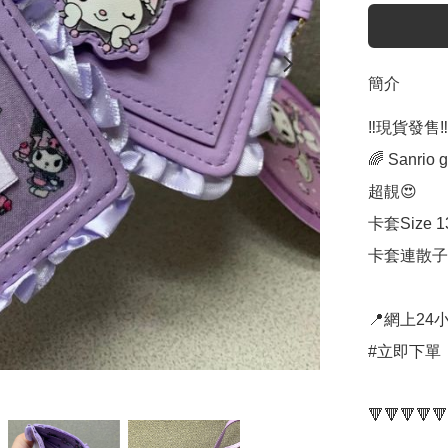
簡介
‼️現貨發售‼️

🌈 Sanrio
超靚😍

卡套Size 13
卡套連散子包Si
📍網上24小
#立即下單：
🔻🔻🔻🔻🔻