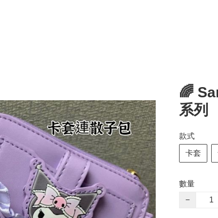
🌈 Sa
系列
款式
卡套
數量
−