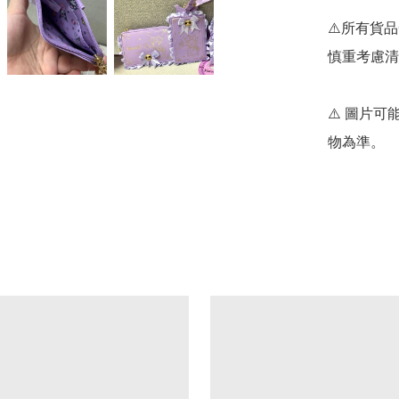
⚠️所有貨
慎重考慮清
⚠️ 圖片
物為準。