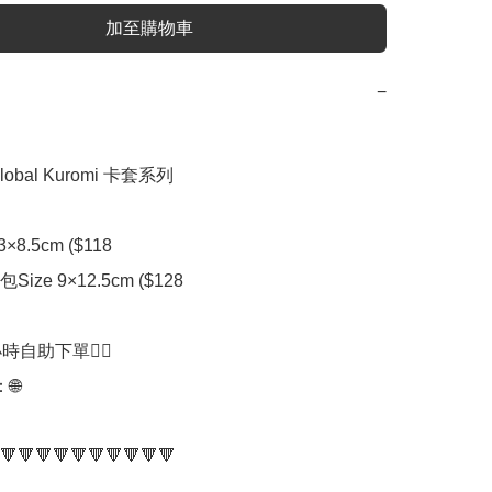
加至購物車
−
 global Kuromi 卡套系列

×8.5cm ($118

ze 9×12.5cm ($128

時自助下單👍🏻



🔻🔻🔻🔻🔻🔻🔻🔻🔻🔻
