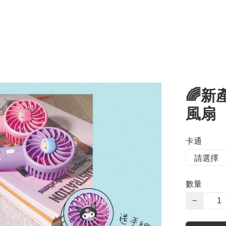
🌈新
風扇
卡通
數量
−