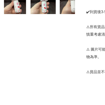
✔️到貨後3
⚠️所有貨
慎重考慮清
⚠️ 圖片
物為準。

⚠️貨品並