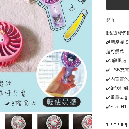
簡介
‼️現貨發售‼️

🌈新產品 S
超可愛😍

✔️3段風速

✔️USB充電
✔️內置電池5
✔️附送掛繩
✔️重量63g

✔️Size H11
🔻🔻🔻🔻🔻