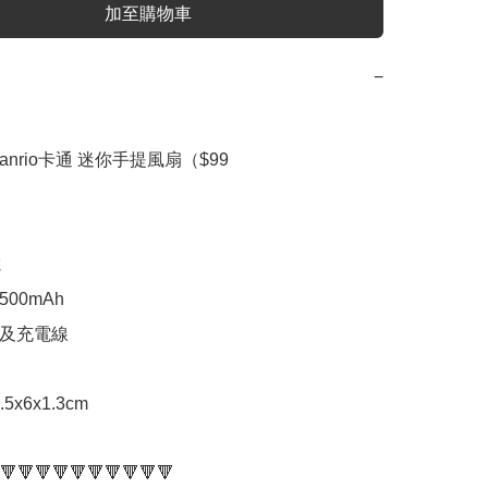
加至購物車
−
anrio卡通 迷你手提風扇（$99



00mAh

及充電線

.5x6x1.3cm

🔻🔻🔻🔻🔻🔻🔻🔻🔻🔻
