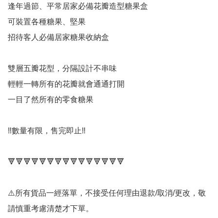
逢年過節、平常居家必備花瓣造型糖果盒

可裝置各種糖果、堅果

招待客人必備居家糖果收納盒

雙層五瓣花型，分隔設計不串味

輕輕一轉所有的花瓣就會通通打開

一目了然所有的零食糖果

‼️數量有限，售完即止‼️

🔻🔻🔻🔻🔻🔻🔻🔻🔻🔻🔻🔻🔻🔻🔻

⚠️所有貨品一經落單，不接受任何理由退款/取消/更改，敬
請慎重考慮清楚才下單。
