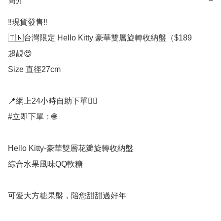
簡介
−
‼️現貨發售‼️

🇹🇼台灣限定 Hello Kitty 豪華雙層旋轉收納盤（$189

超靚😍

Size 直徑27cm

📍網上24小時自助下單👍🏻

#立即下單：🌐

Hello Kitty-豪華雙層花瓣旋轉收納盤

綜合水果風味QQ軟糖

可愛大方糖果盤，陪您甜甜過好年
