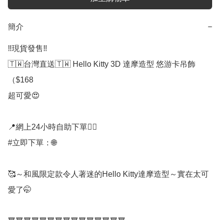
簡介
−
‼️現貨發售‼️

🇹🇼台灣直送🇹🇼 Hello Kitty 3D 達摩造型 悠游卡吊飾

（$168

超可愛😍

📍網上24小時自助下單👍🏻

#立即下單：🌐

🥰～和風限定款令人著迷的Hello Kitty達摩造型～實在太可
愛了🤭
