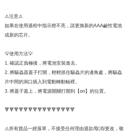
⚠️注意⚠️

如果在使用過程中指示燈不亮，請更換新的AAA鹼性電池
或新的芯片。

💡使用方法💡

1. 確認正負極後，將電池安裝進去。

2. 將驅蟲器蓋子打開，輕輕抓住驅蟲片的邊角處，將驅蟲
片中間的洞口插入到電動轉動軸裡。

3. 將蓋子蓋上，將電源開關打開到【on】的位置。

🔻🔻🔻🔻🔻🔻🔻🔻🔻🔻🔻🔻🔻🔻🔻

⚠️所有貨品一經落單，不接受任何理由退款/取消/更改，敬