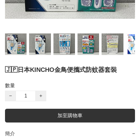
🇯🇵日本KINCHO金鳥便攜式防蚊器套裝
數量
−
+
加至購物車
簡介
−