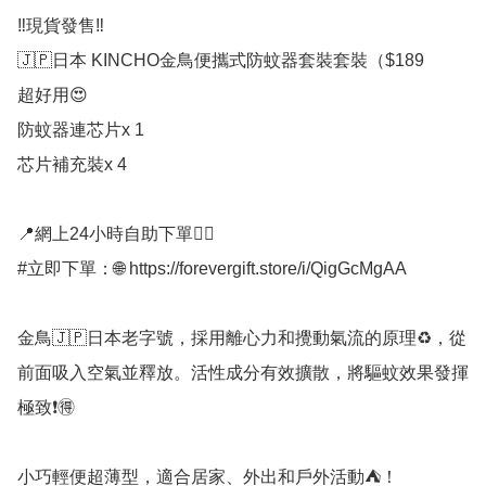
‼️現貨發售‼️

🇯🇵日本 KINCHO金鳥便攜式防蚊器套裝套裝（$189

超好用😍

防蚊器連芯片x 1 

芯片補充裝x 4

📍網上24小時自助下單👍🏻

#立即下單：🌐 https://forevergift.store/i/QigGcMgAA

金鳥🇯🇵日本老字號，採用離心力和攪動氣流的原理♻️，從
前面吸入空氣並釋放。活性成分有效擴散，將驅蚊效果發揮
極致❗🉐

小巧輕便超薄型，適合居家、外出和戶外活動⛺！
