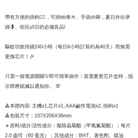
帶有方便的掛鉤👍🏻，可掛bb車🪅、手袋👜🎒，夏日外出孕
婦🤱、幼兒👶🏻的必備良品!

驅蚊功效持續240小時（每日6小時計算約為40天）而無需
更換芯片！🎉

只需一個電源開關💡即可簡單操作：當需要更芯片盒時，指
示燈將熄滅以通知你。 💯

🔺本體內容: 主機x1,芯片x1, AAA鹼性電池x2, 掛鉤x1 

🔺包裝尺寸：107X206X36mm 

🔹原料/成分:活性成分：擬除蟲菊酯（甲氧氟菊酯）；每片 
2.0 盎司（60 毫克）；其他成分：BHT、著色劑、煤油
