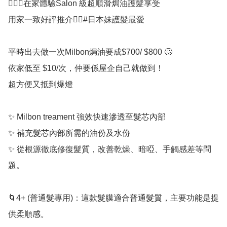
💇🏻‍♀在家體驗Salon 級超順滑焗油護髮享受

用家一致好評推介👍🏻#日本妹護髮最愛

平時出去做一次Milbon焗油要成$700/ $800 🥴

依家低至 $10/次，仲要係屋企自己就做到！

超方便又抵到爆燈

✨ Milbon treament 強效快速滲透至髮芯內部

✨ 補充髮芯內部所需的油份及水份

✨ 從根源徹底修復髮質，改善乾燥、暗啞、手觸感差等問
題。

🌀4+ (普通髮專用)：這款髮膜適合普通髮質，主要功能是提
供柔順感。
