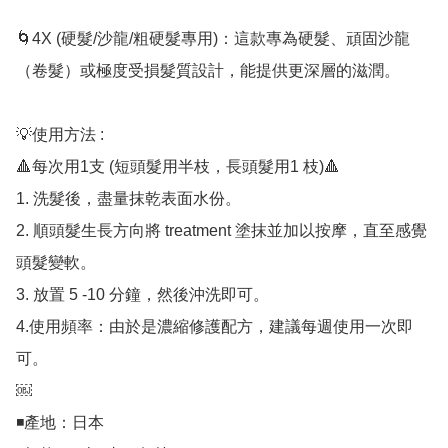
🌀4X (硬髮/沙龍/粗硬髮專用)：這款專為硬髮、頑固沙龍
（卷髮）或極度受損髮質設計，能提供更深層的滋潤。

💡使用方法 :

🔺每次用1支 (短頭髮用半枝，長頭髮用1 枝)🔺

1. 洗髮後，盡量抹乾表面水份。

2. 順頭髮生長方向將 treatment 塗抹並加以按摩，直至感覺
頭髮變軟。

3. 放置 5 -10 分鐘，然後沖洗即可。

4.使用頻率：由於是濃縮修護配方，建議每週使用一次即
可。

￼

◾產地：日本
