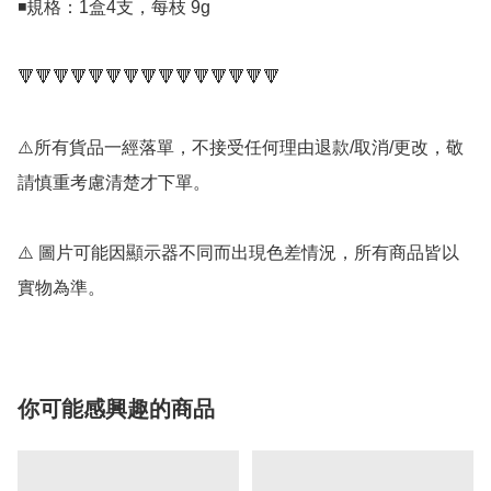
◾規格：1盒4支，每枝 9g

🔻🔻🔻🔻🔻🔻🔻🔻🔻🔻🔻🔻🔻🔻🔻

⚠️所有貨品一經落單，不接受任何理由退款/取消/更改，敬
請慎重考慮清楚才下單。

⚠️ 圖片可能因顯示器不同而出現色差情況，所有商品皆以
實物為準。
你可能感興趣的商品