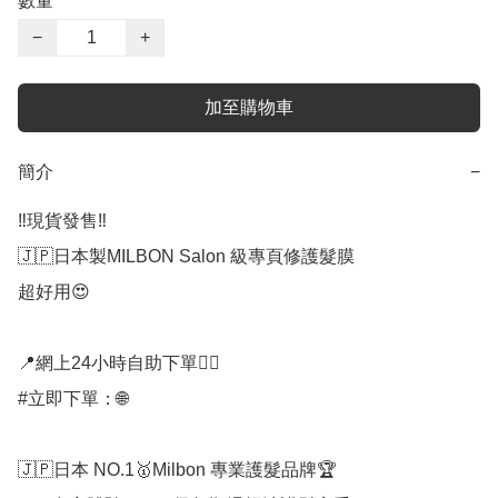
數量
−
+
加至購物車
簡介
−
‼️現貨發售‼️

🇯🇵日本製MILBON Salon 級專頁修護髮膜 

超好用😍

📍網上24小時自助下單👍🏻

#立即下單：🌐

🇯🇵日本 NO.1🥇Milbon 專業護髮品牌🏆
