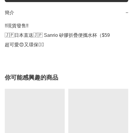
簡介
−
‼️現貨發售‼️

🇯🇵日本直送🇯🇵 Sanrio 矽膠折疊便攜水杯（$59

你可能感興趣的商品