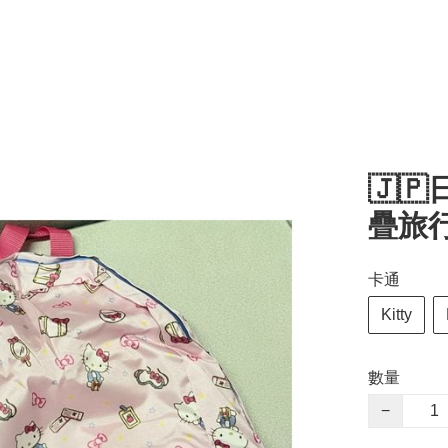
🇯🇵
疊旅
卡通
Kitty
數量
−