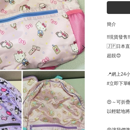
簡介
‼️現貨發售‼️

🇯🇵日本直
超靚😍

📍網上24小
#立即下單🌐
😍～可折
以輕鬆地將其
😍讓我們