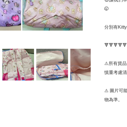
🤭

分別有Kitty 
🔻🔻🔻🔻🔻
⚠️所有貨
慎重考慮清
⚠️ 圖片
物為準。