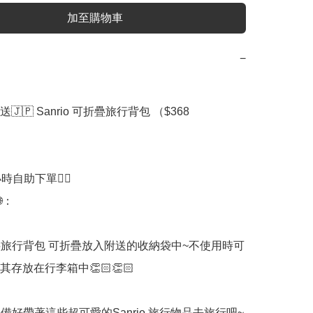
加至購物車
−
送🇯🇵 Sanrio 可折疊旅行背包 （$368

時自助下單👍🏻

：

疊旅行背包 可折疊放入附送的收納袋中~不使用時可
存放在行李箱中👏🏻👏🏻

準備好帶著這些超可愛的Sanrio 旅行物品去旅行吧~