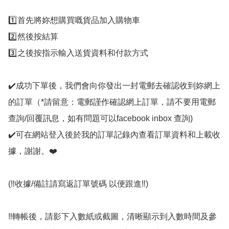
1️⃣首先將妳想購買嘅貨品加入購物車

2️⃣然後按結算

3️⃣之後按指示輸入送貨資料和付款方式

✔️成功下單後，我們會向你發出一封電郵去確認收到妳網上
的訂單（*請留意：電郵謹作確認網上訂單，請不要用電郵
查詢/回覆訊息，如有問題可以facebook inbox 查詢)

✔️可在網站登入後於我的訂單記錄內查看訂單資料和上載收
據，謝謝。❤️

(‼️收據/備註請寫返訂單號碼 以便跟進‼️)

‼️轉帳後，請影下入數紙或截圖，清晰顯示到入數時間及參