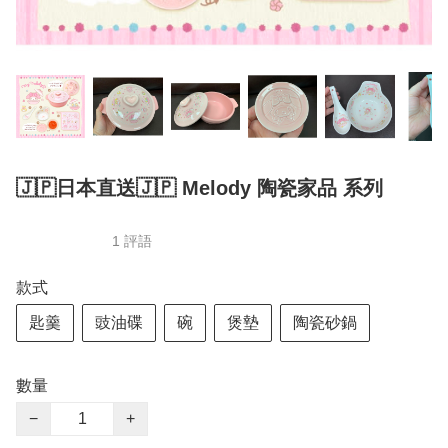
🇯🇵日本直送🇯🇵 Melody 陶瓷家品 系列
1 評語
款式
匙羹
豉油碟
碗
煲墊
陶瓷砂鍋
數量
−
+