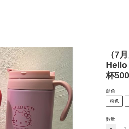
（7月
Hel
杯500
顏色
粉色
數量
−