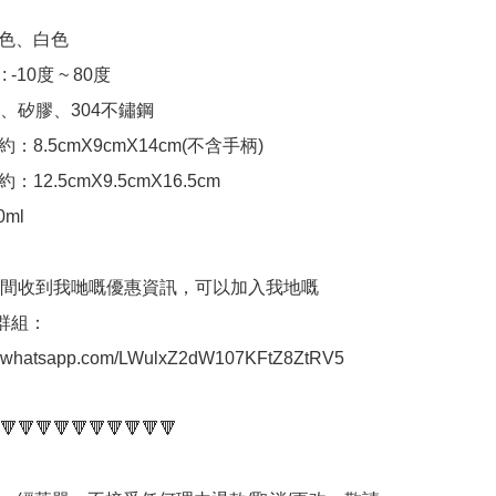
色、白色

-10度 ~ 80度

PP、矽膠、304不鏽鋼

8.5cmX9cmX14cm(不含手柄)

12.5cmX9.5cmX16.5cm

ml

間收到我哋嘅優惠資訊，可以加入我地嘅
p群組： 
at.whatsapp.com/LWulxZ2dW107KFtZ8ZtRV5

🔻🔻🔻🔻🔻🔻🔻🔻🔻🔻
