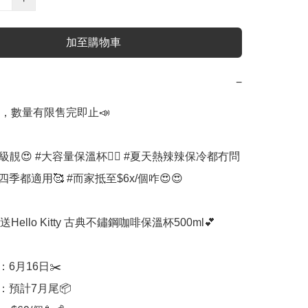
加至購物車
−
，數量有限售完即止📣

#超級靚😍 #大容量保溫杯👍🏻 #夏天熱辣辣保冷都冇問
四季都適用🥰 #而家抵至$6x/個咋😍😍

送Hello Kitty 古典不鏽鋼咖啡保溫杯500ml💕

6月16日✂️

期：預計7月尾📦
