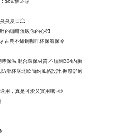
$69/個🥳💰

炎炎夏日💥

呼的咖啡溫暖你的心🥰

 Kitty 古典不鏽鋼咖啡杯保溫保冷

時保温,混合環保材質.不鏽鋼304內膽

,防滑杯底北歐簡約風格設計,握感舒適

適用，真是可愛又實用哦~😊




