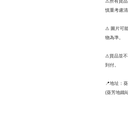
⚠️所有貨
慎重考慮清
⚠️ 圖片
物為準。

⚠️貨品並不
到付。

📍地址：
(葵芳地鐵