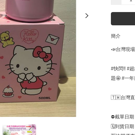
簡介
📣台灣現場
#快閃‼️ 
題🤩 #一年
🇹🇼台灣直
⛔️截單日期：
🗓️到貨日