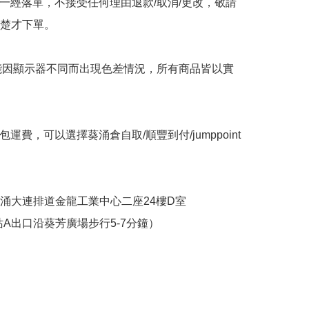
品一經落單，不接受任何理由退款/取消/更改，敬請
楚才下單。

可能因顯示器不同而出現色差情況，所有商品皆以實
包運費，可以選擇葵涌倉自取/順豐到付/jumppoint
葵涌大連排道金龍工業中心二座24樓D室

站A出口沿葵芳廣場步行5-7分鐘）