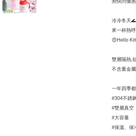
🈹快閃優惠：
冷冷冬天🌊
來一杯熱呼
😍Hello
雙層隔熱,短
不含重金屬
一年四季都
#304不銹鋼
#雙層真空

#大容量

#保溫、保冷