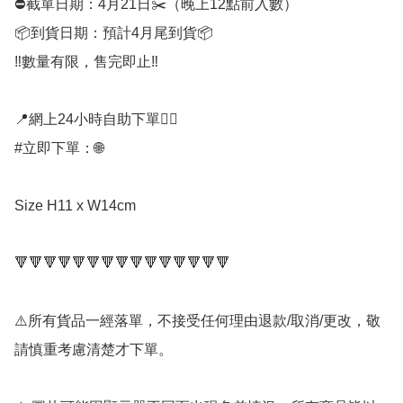
⛔️截單日期：4月21日✂️（晚上12點前入數）

📦到貨日期：預計4月尾到貨📦

‼️數量有限，售完即止‼️

📍網上24小時自助下單👍🏻

#立即下單：🌐

Size H11 x W14cm

🔻🔻🔻🔻🔻🔻🔻🔻🔻🔻🔻🔻🔻🔻🔻

⚠️所有貨品一經落單，不接受任何理由退款/取消/更改，敬
請慎重考慮清楚才下單。
