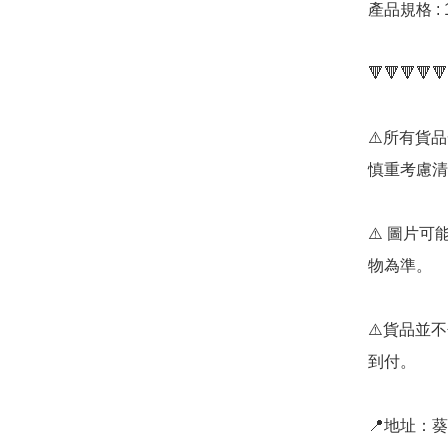
產品規格 :
🔻🔻🔻🔻🔻
⚠️所有貨
慎重考慮清
⚠️ 圖片
物為準。

⚠️貨品並不
到付。

📍地址：