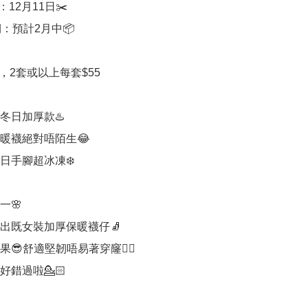
12月11日✂️

：預計2月中📦

/套，2套或以上每套$55

冬日加厚款♨️

暖襪絕對唔陌生😂

日手腳超冰凍❄️

🌸

出既女裝加厚保暖襪仔🧦

😎舒適堅韌唔易著穿窿☝🏻

錯過啦💁🏻
