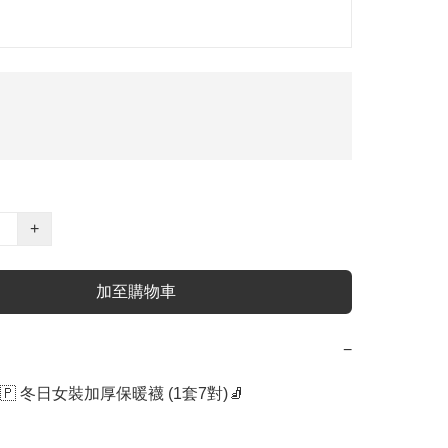
+
加至購物車
−
🇵 冬日女裝加厚保暖襪 (1套7對)🧦
