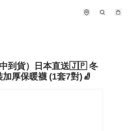
中到貨）日本直送🇯🇵 冬
加厚保暖襪 (1套7對)🧦