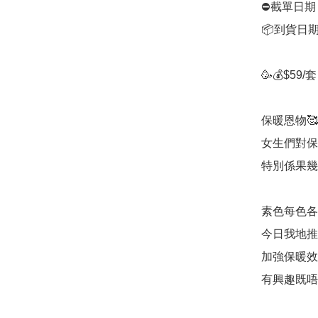
⛔️截單日期：
📦到貨日期
🥳💰$59
保暖恩物🥰
女生們對保
特別係果幾
素色每色各一
今日我地推
加強保暖效果
有興趣既唔好