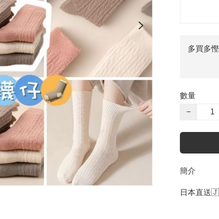
多買多慳
數量
−
簡介
日本直送🇯