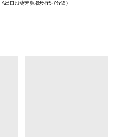
站A出口沿葵芳廣場步行5-7分鐘）