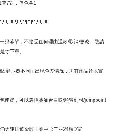
 1套7對，每色各1

🔻🔻🔻🔻🔻🔻🔻🔻🔻🔻

品一經落單，不接受任何理由退款/取消/更改，敬請
楚才下單。

可能因顯示器不同而出現色差情況，所有商品皆以實
包運費，可以選擇葵涌倉自取/順豐到付/jumppoint
葵涌大連排道金龍工業中心二座24樓D室
