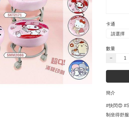
卡通
數量
−
簡介
#快閃😍 
制坐得舒服