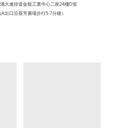
葵涌大連排道金龍工業中心二座24樓D室

站A出口沿葵芳廣場步行5-7分鐘）