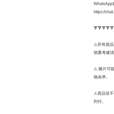
WhatsAp
https://ch
🔻🔻🔻🔻🔻
⚠️所有貨
慎重考慮清
⚠️ 圖片
物為準。

⚠️貨品並不
到付。
