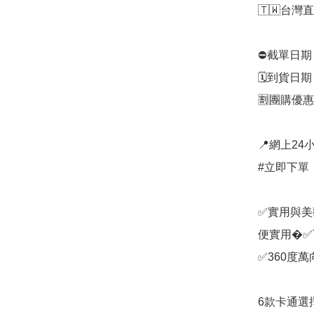
🇹🇼台灣直
⛔️截單日期：
🗓️到貨日期
🈹團購優惠：
📍網上24小
#立即下單：
✅實用與美
便實用�✅
✅360度
6款卡通選擇