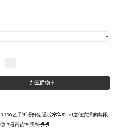
+
加至購物車
−
#Sanrio迷千祈唔好錯過啦🤩🥳#360度任意滑動無限
 #唔買後悔系列🤣🤣
