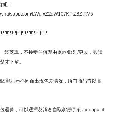
p群組： 
at.whatsapp.com/LWulxZ2dW107KFtZ8ZtRV5

🔻🔻🔻🔻🔻🔻🔻🔻🔻🔻

品一經落單，不接受任何理由退款/取消/更改，敬請
楚才下單。

可能因顯示器不同而出現色差情況，所有商品皆以實
包運費，可以選擇葵涌倉自取/順豐到付/jumppoint