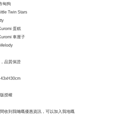
 布甸狗

tle Twin Stars

y

Kuromi 蛋糕

Kuromi 車厘子

elody

，品質保證

43xH30cm

正版授權

間收到我哋嘅優惠資訊，可以加入我地嘅