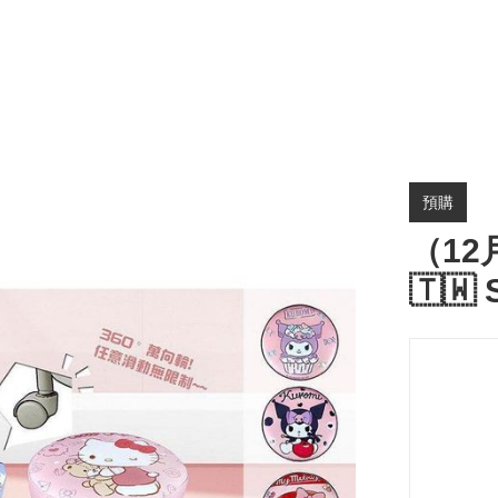
預購
（12
🇹🇼