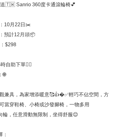
送🇹🇼 Sanrio 360度卡通滾輪椅💕

10月22日✂️

：預計12月頭📦

$298

時自助下單👍🏻



觀兼具，為家增添暖意🥰👍�✅輕巧不佔空間，方
可當穿鞋椅、小椅或沙發腳椅，一物多用

萬向輪，任意滑動無限制，坐得舒服😌

：
