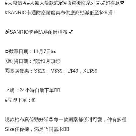
#大減價🔥#人氣大愛款式🥰#唔買後悔系列🤣🤣超得意💖
#SANRIO卡通防塵耐磨桌布供應商勁減低至$29張‼️ 

🌈SANRIO卡通防塵耐磨枱布 💕 

⛔️截單日期：11月7日✂️

🗓️到貨日期：預計1月頭📦

🈹團購優惠：S$29，M$39，L$49，XL$59

📍網上24小時自助下單👍🏻

#立即下單：🌐

呢款枱布真係勁好睇😍每一款圖案都係咁可愛，仲有多種
SIze任你揀，滿足唔同需求👍🏻 
