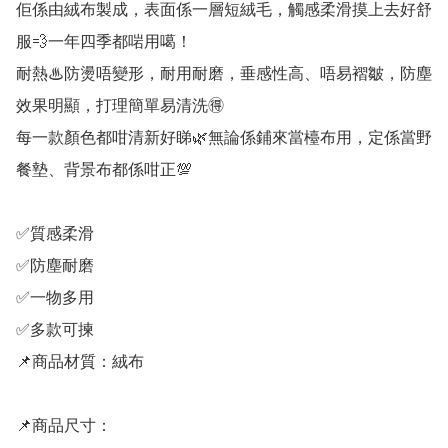
佢係由絨布製成，表面係一層短絨毛，觸感柔滑摸上去好舒
服💨一年四季都啱用噶！ 

耐熱♨防燙唔變形，耐用耐磨，垂感性高、唔易褶皺，防塵
效果明顯，打理簡單易清洗🉐 

每一款顏色都咁清新好睇🌿無論係鋪來當檯布用，定係當野
餐墊、背景布都係咁正💯 

✅質感柔滑 

✅防塵耐磨 

✅一物多用 

✅多款可揀 

📌商品材質：絨布 

📌商品尺寸： 
