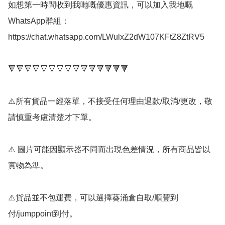
如想第一時間收到我哋嘅優惠資訊，可以加入我地嘅
WhatsApp群組： 
https://chat.whatsapp.com/LWulxZ2dW107KFtZ8ZtRV5

🔻🔻🔻🔻🔻🔻🔻🔻🔻🔻🔻🔻🔻🔻🔻

⚠️所有貨品一經落單，不接受任何理由退款/取消/更改，敬
請慎重考慮清楚才下單。

⚠️ 圖片可能因顯示器不同而出現色差情況，所有商品皆以
實物為準。

⚠️貨品並不包運費，可以選擇葵涌倉自取/順豐到
付/jumppoint到付。
