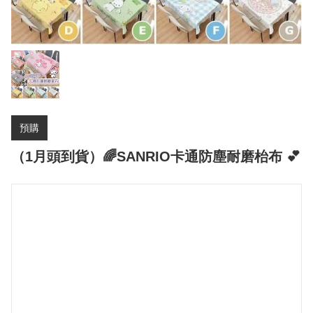
預購
（1月頭到貨）🌈SANRIO卡通防塵耐磨枱布 💕