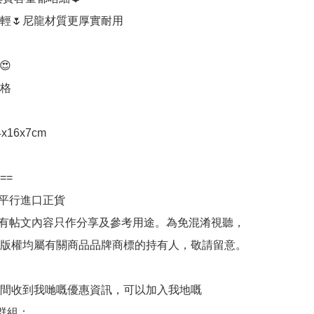
輕🌷尼龍材質更厚實耐用



格

x16x7cm

==

平行進口正貨

所有帖文內容只作分享及參考用途。為免混淆視聽，
版權均屬有關商品品牌商標的持有人，敬請留意。

間收到我哋嘅優惠資訊，可以加入我地嘅
p群組： 