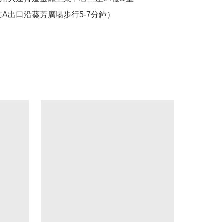
站A出口沿葵芳廣場步行5-7分鐘）