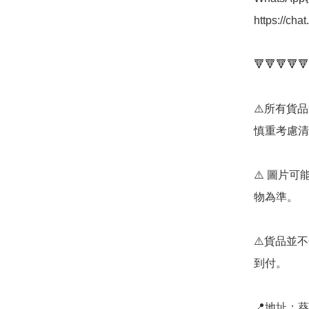
https://ch
🔻🔻🔻🔻🔻
⚠️所有貨
慎重考慮清
⚠️ 圖片
物為準。

⚠️貨品並不
到付。

📍地址：