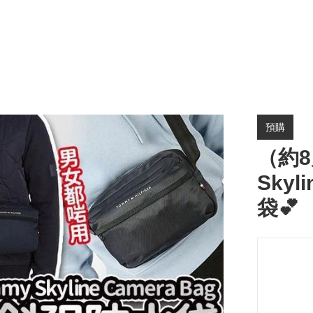
預購
（約8
Skyl
袋💕