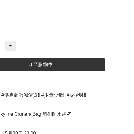
+
加至購物車
−
 #供應商激減清貨‼️ #少量少量‼️ #要搶呀‼️

Skyline Camera Bag 斜孭防水袋💕

5月30日 23:00
