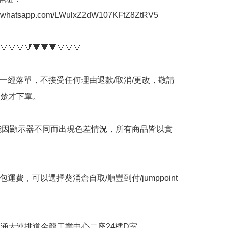
at.whatsapp.com/LWulxZ2dW107KFtZ8ZtRV5

🔻🔻🔻🔻🔻🔻🔻🔻🔻🔻

品一經落單，不接受任何理由退款/取消/更改，敬請
楚才下單。

可能因顯示器不同而出現色差情況，所有商品皆以實
包運費，可以選擇葵涌倉自取/順豐到付/jumppoint
葵涌大連排道金龍工業中心二座24樓D室
