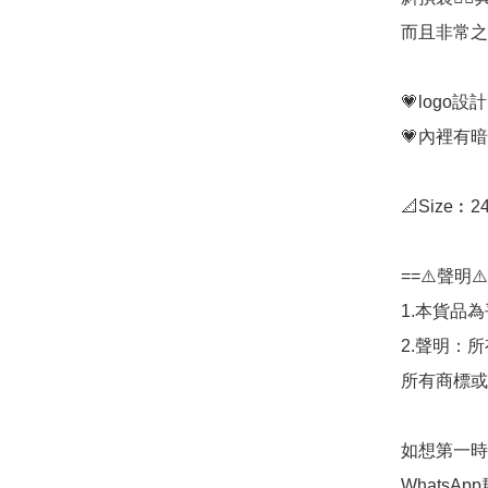
而且非常之
💗logo設計
💗內裡有暗
📐Size︰24
==⚠️聲明⚠️
1.本貨品為
2.聲明：
所有商標或
如想第一時
WhatsAp