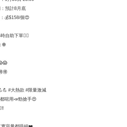
：預計8月底

💰$158/個😍

時自助下單👍🏻



😱

🉐

💪 #大熱款 #限量激減

啱用📣勁搶手😍

️

️其實容量都唔細❤️
