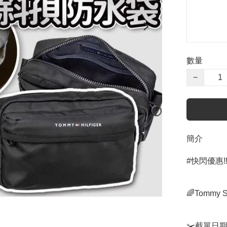
數量
−
簡介
#快閃優惠‼️
🌈Tommy 
✂️截單日期：