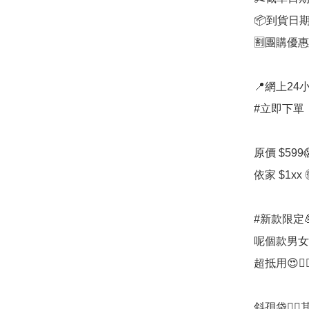
📦到貨日期
🈹團購優惠：
📍網上24小
#立即下單：
原價 $599😱
依家 $1xx 
#新款限定
呢個款男女都
超抵用😍👇🏼‼
斜孭袋🙋‍♀