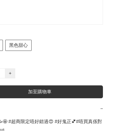
黑色甜心
+
加至購物車
−
🤩 #超商限定唔好錯過😍 #好鬼正💕#唔買真係對

