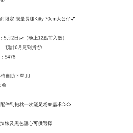
商限定 限量長腿Kitty 70cm大公仔💕

：5月2日✂️（晚上12點前入數）

：預計6月尾到貨📦

$478

時自助下單👍🏻



身配件到抱枕一次滿足粉絲需求🥳🥳

辣妹及黑色甜心可供選擇
