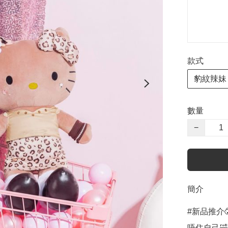
款式
豹紋辣妹
數量
−
簡介
#新品推介
唔住自己🤣