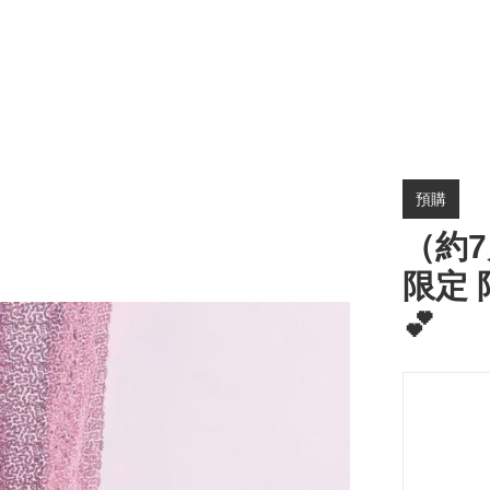
預購
（約7
限定 
💕