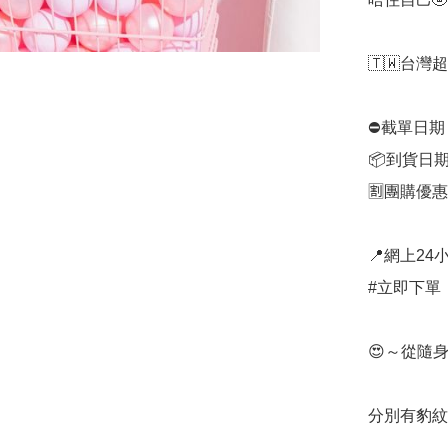
🇹🇼台灣超
⛔️截單日期
📦到貨日期
🈹團購優惠：
📍網上24小
#立即下單：
😍～從隨
分別有豹紋