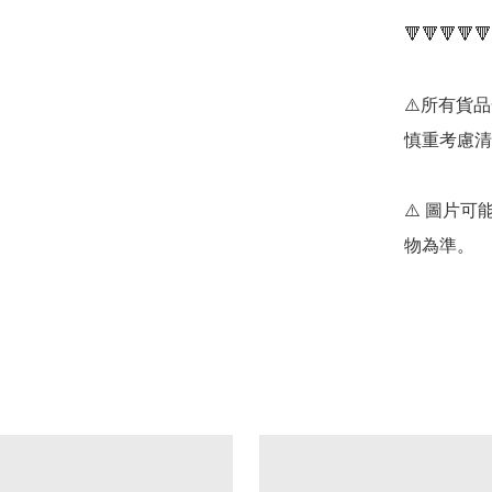
🔻🔻🔻🔻🔻
⚠️所有貨
慎重考慮清
⚠️ 圖片
物為準。