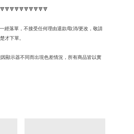
🔻🔻🔻🔻🔻🔻🔻🔻🔻🔻

品一經落單，不接受任何理由退款/取消/更改，敬請
楚才下單。

可能因顯示器不同而出現色差情況，所有商品皆以實