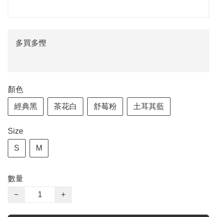
多買多慳
顏色
經典黑
茶花白
舒莓粉
土耳其藍
Size
S
M
數量
−
+