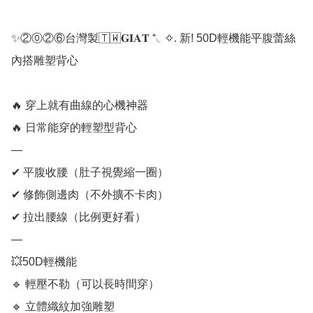
✨②⓪②⑥台灣製🇹🇼𝐆𝐈𝐀𝐓 ⁺◟✧. 新! 50D輕機能平腹蕾絲
內搭雕塑背心

🔥 穿上就有曲線的心機神器

🔥 日常能穿的輕塑型背心

—

✔ 平腹收腰（肚子視覺縮一圈）

✔ 修飾側邊肉（不外擴不卡肉）

✔ 拉出腰線（比例更好看）

—

💥50D輕機能

🔹️ 輕壓不勒（可以長時間穿）

🔹️ 立體織紋加強雕塑
