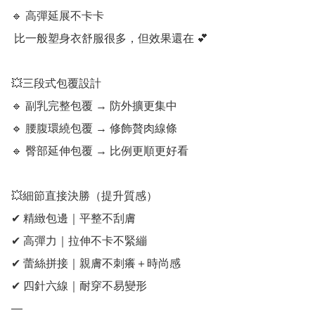
🔹️ 高彈延展不卡卡

 比一般塑身衣舒服很多，但效果還在 💕

💥三段式包覆設計

🔹️ 副乳完整包覆 → 防外擴更集中

🔹️ 腰腹環繞包覆 → 修飾贅肉線條

🔹️ 臀部延伸包覆 → 比例更順更好看

💥細節直接決勝（提升質感）

✔ 精緻包邊｜平整不刮膚

✔ 高彈力｜拉伸不卡不緊繃

✔ 蕾絲拼接｜親膚不刺癢＋時尚感

✔ 四針六線｜耐穿不易變形

—
