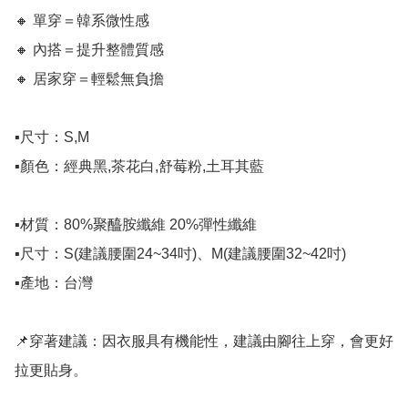
🔸️ 單穿＝韓系微性感

🔸️ 內搭＝提升整體質感

🔸️ 居家穿＝輕鬆無負擔

▪尺寸：S,M

▪顏色：經典黑,茶花白,舒莓粉,土耳其藍

▪材質：80%聚醯胺纖維 20%彈性纖維

▪尺寸：S(建議腰圍24~34吋)、M(建議腰圍32~42吋)

▪產地：台灣

📌穿著建議：因衣服具有機能性，建議由腳往上穿，會更好
拉更貼身。
