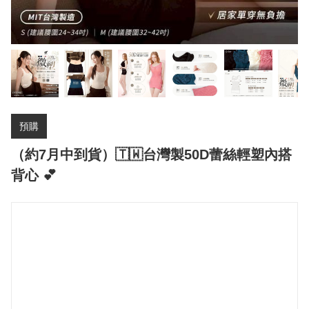
預購
（約7月中到貨）🇹🇼台灣製50D蕾絲輕塑內搭
背心 💕