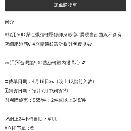
加至購物車
簡介
−
#採用50D彈性纖維輕壓修飾身形😍#展現自然曲線不會有
緊繃壓迫感🥳#立體織紋設計提升包覆度🤩

￼ 🇹🇼台灣製50D蕾絲輕塑內搭背心 💕

⛔️截單日期：4月18日✂️（晚上12點前入數）

🗓️到貨日期：預計7月中到貨📦

🈹團購優惠：$55/件；2件或以上$48/件

📍網上24小時自助下單👍🏻

#立即下單：🌐
