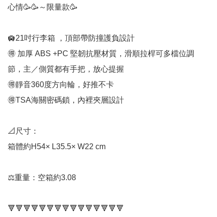
心情🥳🥳～限量款🥳

🛄21吋行李箱 ，頂部帶防撞護負設計

🉐 加厚 ABS +PC 堅韌抗壓材質，滑順拉桿可多檔位調
節，主／側質都有手把，放心提握

🉐靜音360度方向輪，好推不卡

🉐TSA海關密碼鎖，內裡夾層設計

📐尺寸：

箱體約H54× L35.5× W22 cm

⚖️重量：空箱約3.08

🔻🔻🔻🔻🔻🔻🔻🔻🔻🔻🔻🔻🔻🔻🔻
