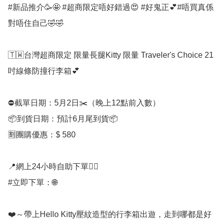
#新品推介🥳🤩 #超商限定唔好錯過😍 #好鬼正💕#唔買真係
對唔住自己🤣🤣

🇹🇼台灣超商限定 限量長腿Kitty 限量 Traveler's Choice 21 
吋線條防撞行李箱💕

⛔️截單日期：5月2日✂️（晚上12點前入數）

📦到貨日期：預計6月尾到貨📦

🈹團購優惠：$ 580

📍網上24小時自助下單👍🏻

#立即下單：🌐

❤️～帶上Hello Kitty壓紋造型的行李箱出遊，走到哪都是好