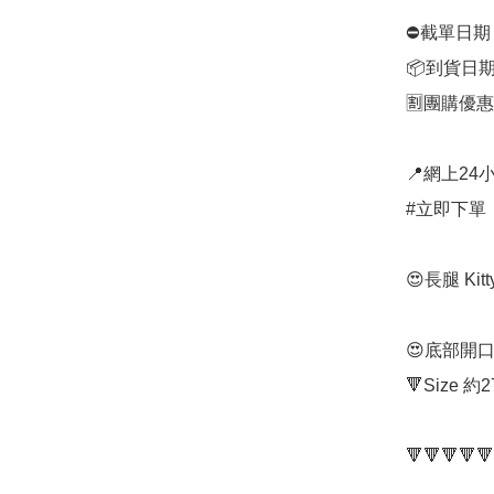
⛔️截單日期
📦到貨日期
🈹團購優惠：
📍網上24小
#立即下單：
😍長腿 Ki
😍底部開
🔻Size 約2
🔻🔻🔻🔻🔻