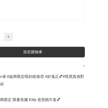
+
加至購物車
−
🤩 #超商限定唔好錯過😍 #好鬼正💕#唔買真係對


商限定 限量長腿 Kitty 造型紙巾套💕
