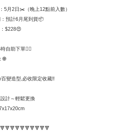
：5月2日✂️（晚上12點前入數）

：預計6月尾到貨📦

$228😍

時自助下單👍🏻



tty百變造型,必收限定收藏‼️

口設計～輕鬆更換

7x17x20cm

🔻🔻🔻🔻🔻🔻🔻🔻🔻🔻
