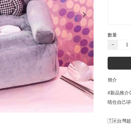
數量
−
簡介
#新品推介
唔住自己🤣
🇹🇼台灣超