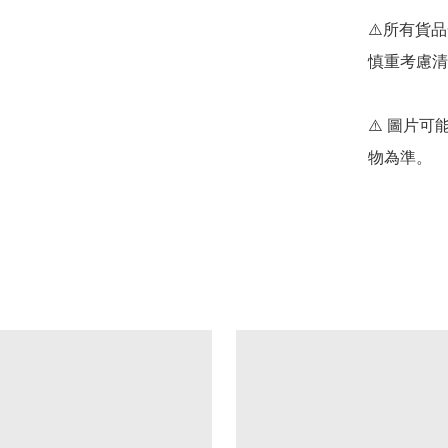
⚠️所有貨
慎重考慮清
⚠️ 圖片
物為準。