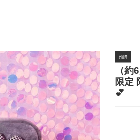
預購
（約6
限定 
💕