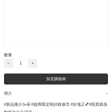
數量
−
+
加至購物車
簡介
−
#新品推介🥳🤩 #超商限定唔好錯過😍 #好鬼正💕#唔買真係