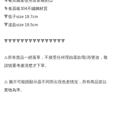
🌀餐具圖案使用雷射雕刻😍

🌀食器級304不鏽鋼材質

🔻筷子size 18.7cm

🔻湯匙size 18.5cm

🔻🔻🔻🔻🔻🔻🔻🔻🔻🔻🔻🔻🔻🔻🔻

⚠️所有貨品一經落單，不接受任何理由退款/取消/更改，敬
請慎重考慮清楚才下單。

⚠️ 圖片可能因顯示器不同而出現色差情況，所有商品皆以
實物為準。