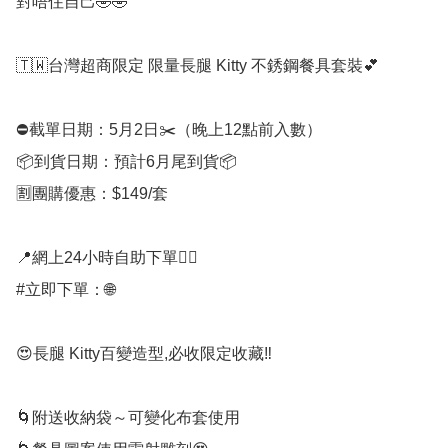
對唔住自己🤣🤣

🇹🇼台灣超商限定 限量長腿 Kitty 不銹鋼餐具套裝💕

⛔️截單日期：5月2日✂️（晚上12點前入數）

📦到貨日期：預計6月尾到貨📦

🈹團購優惠：$149/套

📍網上24小時自助下單👍🏻

#立即下單：🌐

😍長腿 Kitty百變造型,必收限定收藏‼️

🌀附送收納袋～可變化布套使用
