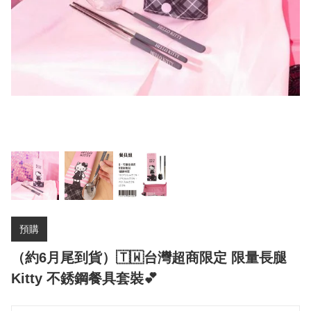
預購
（約6月尾到貨）🇹🇼台灣超商限定 限量長腿
Kitty 不銹鋼餐具套裝💕