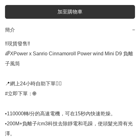
加至購物車
簡介
−
‼️現貨發售‼️

🌈XPower x Sanrio Cinnamoroll Power wind Mini D9 負離
子風筒

📍網上24小時自助下單👍🏻

#立即下單：🌐

•110000轉/分的高速電機，可在15秒內快速乾燥。

•200M+負離子/cm3科技去除靜電和毛躁，使頭髮光滑有光
澤。
