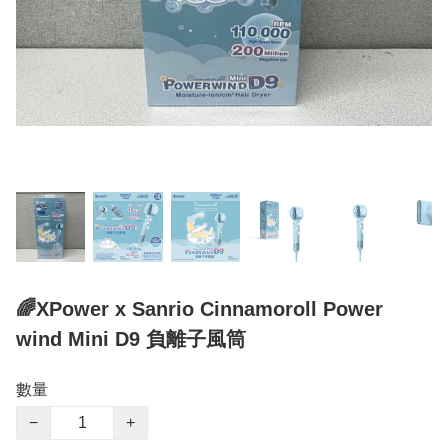
🌈XPower x Sanrio Cinnamoroll Power
wind Mini D9 負離子風筒
數量
−
+