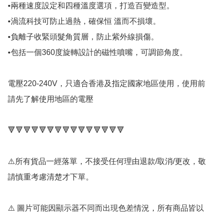
•兩種速度設定和四種溫度選項，打造百變造型。

•渦流科技可防止過熱，確保恒 溫而不損壞。

•負離子收緊頭髮角質層，防止紫外線損傷。

•包括一個360度旋轉設計的磁性噴嘴，可調節角度。

電壓220-240V，只適合香港及指定國家地區使用，使用前
請先了解使用地區的電壓

🔻🔻🔻🔻🔻🔻🔻🔻🔻🔻🔻🔻🔻🔻🔻

⚠️所有貨品一經落單，不接受任何理由退款/取消/更改，敬
請慎重考慮清楚才下單。

⚠️ 圖片可能因顯示器不同而出現色差情況，所有商品皆以