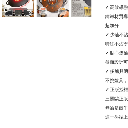
✔ 高效導
鑄鐵材質導
超加分

✔ 少油不
特殊不沾塗
✔ 貼心瀝
盤面設計可
✔ 多爐具
不挑爐具，
✔ 正版授
三麗鷗正版He
無論是煎牛
這一盤端上