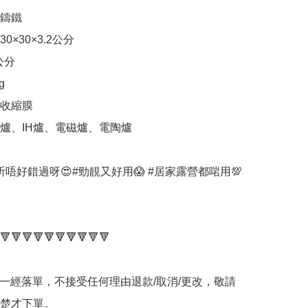
鑄鐵

×30×3.2公分

分



收縮膜

爐、IH爐、電磁爐、電陶爐

迷千祈唔好錯過呀😍#勁靚又好用😱 #居家露營都啱用💯
🔻🔻🔻🔻🔻🔻🔻🔻🔻🔻

品一經落單，不接受任何理由退款/取消/更改，敬請
楚才下單。
