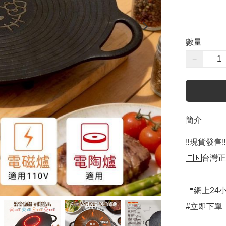
數量
−
簡介
‼️現貨發售‼️

🇹🇼台灣正版
📍網上24小
#立即下單：