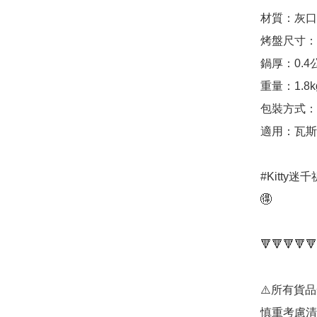
材質：灰口
烤盤尺寸：30
鍋厚：0.4公
重量：1.8kg
包裝方式：
適用：瓦斯
#Kitty
🉐

🔻🔻🔻🔻🔻
⚠️所有貨
慎重考慮清