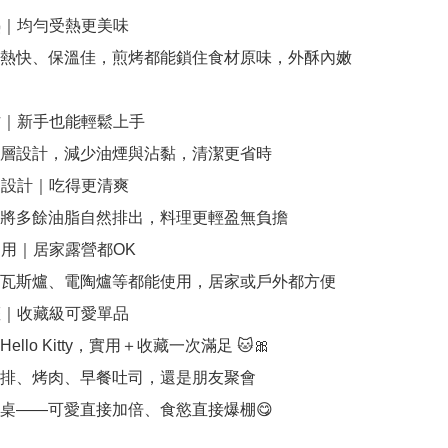
熱｜均勻受熱更美味

熱快、保溫佳，煎烤都能鎖住食材原味，外酥內嫩
沾｜新手也能輕鬆上手

層設計，減少油煙與沾黏，清潔更省時

油設計｜吃得更清爽

將多餘油脂自然排出，料理更輕盈無負擔

適用｜居家露營都OK

瓦斯爐、電陶爐等都能使用，居家或戶外都方便

權｜收藏級可愛單品

llo Kitty，實用＋收藏一次滿足 🐱🎀

排、烤肉、早餐吐司，還是朋友聚會

桌——可愛直接加倍、食慾直接爆棚😋
