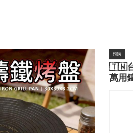
預購
🇹🇼
萬用鑄