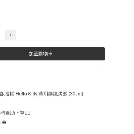
+
加至購物車
−
授權 Hello Kitty 萬用鑄鐵烤盤 (30cm)

時自助下單👍🏻


