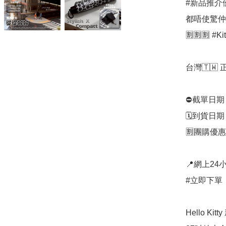
#新品推介
都唔使驚仲要
🈹🈹🈹 #
台灣🇹🇼 
⛔️截單日期
🗓️到貨日
🈹團購優惠
📍網上24小
#立即下單：
Hello K