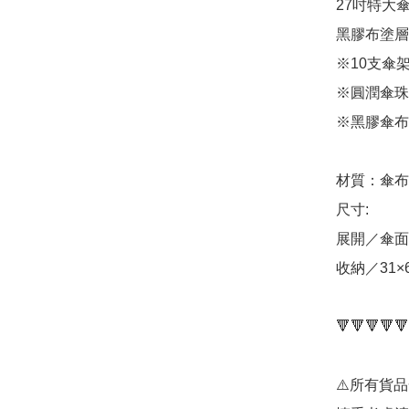
27吋特大
黑膠布塗層
※10支傘
※圓潤傘珠
※黑膠傘布
材質：傘布
尺寸:

展開／傘面直
收納／31×6
🔻🔻🔻🔻🔻
⚠️所有貨