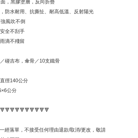
傘面，黑膠塗層，反向折疊

，防水耐用、抗撕扯、耐高低溫、反射陽光

架強風吹不倒

安全不刮手

雨滴不殘留

／碰吉布，傘骨／10支鐵骨

徑140公分

×6公分

🔻🔻🔻🔻🔻🔻🔻🔻🔻🔻

品一經落單，不接受任何理由退款/取消/更改，敬請