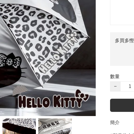
多買多慳
數量
−
簡介