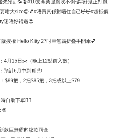
優先預訂🥳🤩#10支傘架強風吹不倒🤩#好鬼正打風
咁大size😍💕#唔買真係對唔住自己🤣🤣#超抵價
Kitty迷唔好錯過😍

正版授權 Hello Kitty 27吋巨無霸折疊手開傘💕

：4月15日✂️（晚上12點前入數）

期：預計6月中到貨📦

：$89把，2把$85把，3把或以上$79

時自助下單👍🏻



itty 新款巨無霸豹紋款雨傘
