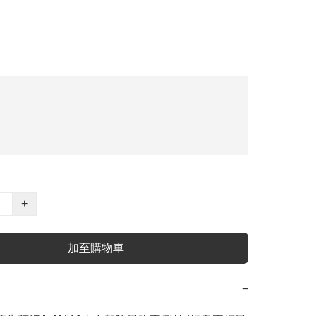
+
加至購物車
−