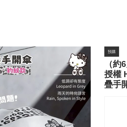
預購
（約6
授權 H
疊手開