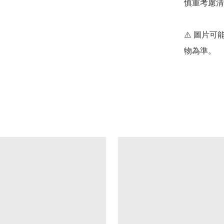
慎重考慮清
⚠️ 圖片