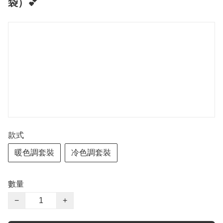
袋）💕
款式
暖色調套裝
冷色調套裝
數量
−
+