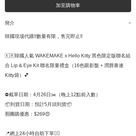
加至購物車
簡介
−
韓國現場代購‼️數量有限，售完即止‼️

🇰🇷韓國人氣 WAKEMAKE x Hello Kitty 黑色限定版聯名組
合 Lip & Eye Kit 聯名限量禮盒（16色眼影盤 + 潤唇膏連
Kitty袋）💕

⛔️截單日期：4月26日✂️（晚上12點前入數）

📦到貨日期：預計5月頭到貨📦

🈹團購優惠：$269😍

📍網上24小時自助下單👍🏻
