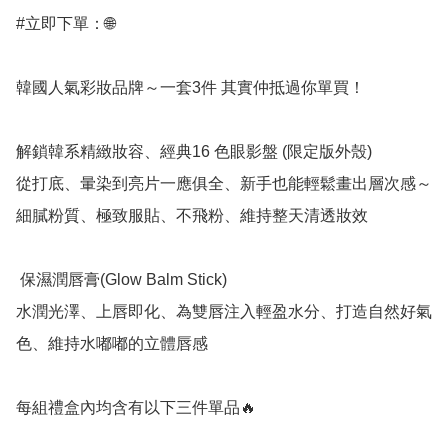
#立即下單：🌐

韓國人氣彩妝品牌～一套3件 其實仲抵過你單買！

解鎖韓系精緻妝容、經典16 色眼影盤 (限定版外殼)

從打底、暈染到亮片一應俱全、新手也能輕鬆畫出層次感～
細膩粉質、極致服貼、不飛粉、維持整天清透妝效

 保濕潤唇膏(Glow Balm Stick)

水潤光澤、上唇即化、為雙唇注入輕盈水分、打造自然好氣
色、維持水嘟嘟的立體唇感

每組禮盒內均含有以下三件單品🔥
