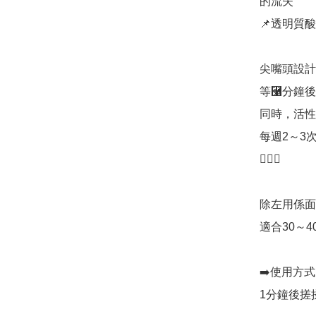
的流失

📌透明質
尖嘴頭設計
等⿡分鐘後
同時，活性
每週2～3
🧏🏻‍♀

除左用係面
適合30～40
➡️使用方
1分鐘後搓