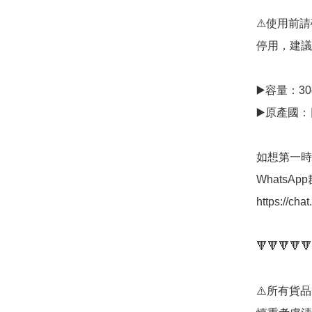
⚠使用前請
停用，建議
▶️容量：30g
▶️原產國：
如想第一時
WhatsAp
https://ch
🔻🔻🔻🔻🔻
⚠️所有貨