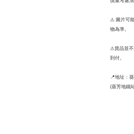
慎重考慮清
⚠️ 圖片
物為準。

⚠️貨品並不
到付。

📍地址：
(葵芳地鐵