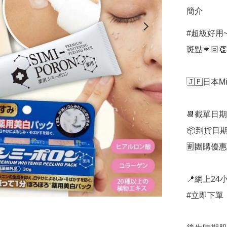
簡介
#超級好用~
斑點👊🏻
🇯🇵日本Mi
📆截單日期
📦到貨日期
🈹團購優惠：
📍網上24小
#立即下單：