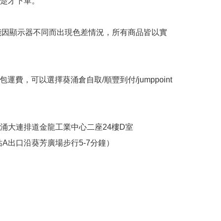
楚才下單。

可能因顯示器不同而出現色差情況，所有商品皆以實
包運費，可以選擇葵涌倉自取/順豐到付/jumppoint
葵涌大連排道金龍工業中心二座24樓D室

站A出口沿葵芳廣場步行5-7分鐘）