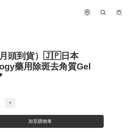
月頭到貨）🇯🇵日本
ology藥用除斑去角質Gel

+
加至購物車