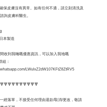
確保皮膚沒有異常。如有任何不適，請立刻清洗及
諮詢皮膚科醫生。



日本製造

間收到我哋嘅優惠資訊，可以加入我地嘅
p群組： 
at.whatsapp.com/LWulxZ2dW107KFtZ8ZtRV5

🔻🔻🔻🔻🔻🔻🔻🔻🔻🔻

品一經落單，不接受任何理由退款/取消/更改，敬請