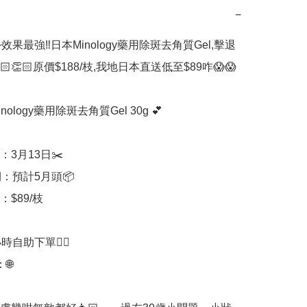
−
效果最強‼️日本Minology藥用除斑去角質Gel,擊退
🏻👏🏻原價$188/枝,我地日本直送低至$89咋😱😱

nology藥用除斑去角質Gel 30g 💕

：3月13日✂️

：預計5月頭📦

$89/枝

時自助下單👍🏻


