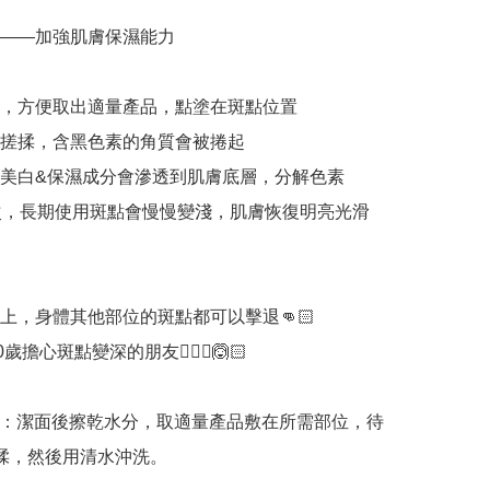
酸——加強肌膚保濕能力

，方便取出適量產品，點塗在斑點位置

搓揉，含黑色素的角質會被捲起

美白&保濕成分會滲透到肌膚底層，分解色素

次，長期使用斑點會慢慢變淺，肌膚恢復明亮光滑
上，身體其他部位的斑點都可以擊退👊🏻

歲擔心斑點變深的朋友🙆🏻‍♀🙆🏻

式：潔面後擦乾水分，取適量產品敷在所需部位，待
揉，然後用清水沖洗。
