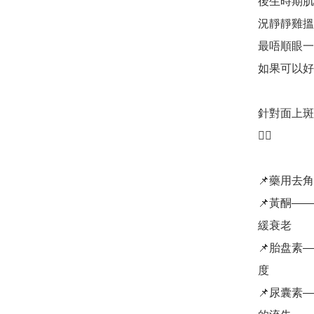
後生時期肌
況靜靜雞搵上
最唔順眼一
如果可以好似
針對面上斑
✋🏻

📌藥用去角
📌黃酮—
緩衰老

📌胎盘素
度

📌尿囊素