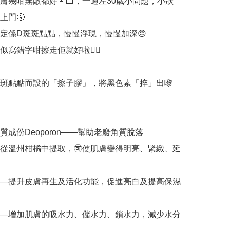
膚幾咁無敵都好👩🏻，一過左30歲小問題，小狀
門🤧

定係D斑斑點點，慢慢浮現，慢慢加深😠

寫錯字咁擦走佢就好啦😮‍💨

斑點點而設的「擦子膠」，將黑色素「捽」出嚟
質成份Deoporon——幫助老廢角質脫落

—從溫州柑橘中提取，🉑使肌膚變得明亮、緊緻、延
——提升皮膚再生及活化功能，促進亮白及提高保濕
——增加肌膚的吸水力、儲水力、鎖水力，減少水分