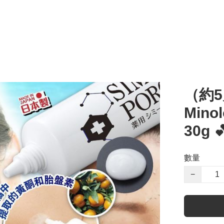
（約5
Min
30g 
數量
−