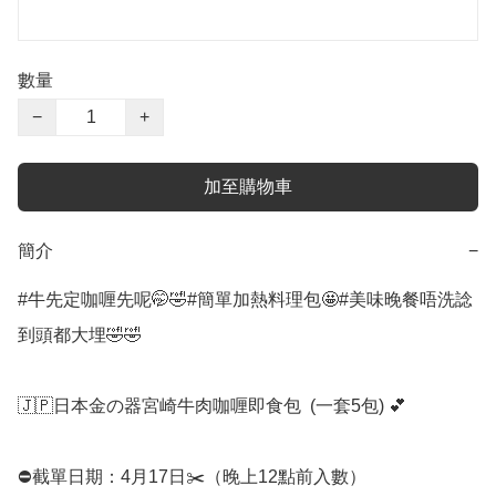
數量
−
+
加至購物車
簡介
−
#牛先定咖喱先呢🤭🤣#簡單加熱料理包🤩#美味晚餐唔洗諗
到頭都大埋🤣🤣

🇯🇵日本金の器宮崎牛肉咖喱即食包  (一套5包) 💕

⛔️截單日期：4月17日✂️（晚上12點前入數）
