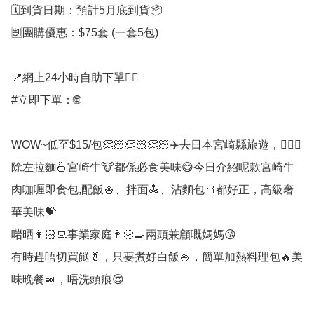
🗓️到貨日期：預計5月底到貨📦

🈹團購優惠：$75套 (一套5包)  

📍網上24小時自助下單👍🏻

#立即下單：🌐

WOW~低至$15/包👏🏻👏🏻👏🏻✈️去日本宮崎縣旅遊，🙋🏻‍♀️
除左拉麵🍜宮崎牛🐮都係必食美味😋今日介紹呢款宮崎牛
肉咖喱即食包,配飯🍚、拌面🍝、沾麵包🍞都好正，高級奢
華美味💝

啱晒👩🏻‍💻事業家庭👩🏻‍🍳兩頭兼顧嘅媽媽😘

有時趕唔切買餸🥬，只要煮好白飯🍚，簡單加熱料理包🔥美
味晚餐🍛，唔洗頭痕😍
