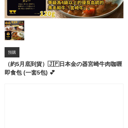
預購
（約5月底到貨）🇯🇵日本金の器宮崎牛肉咖喱
即食包 (一套5包) 💕