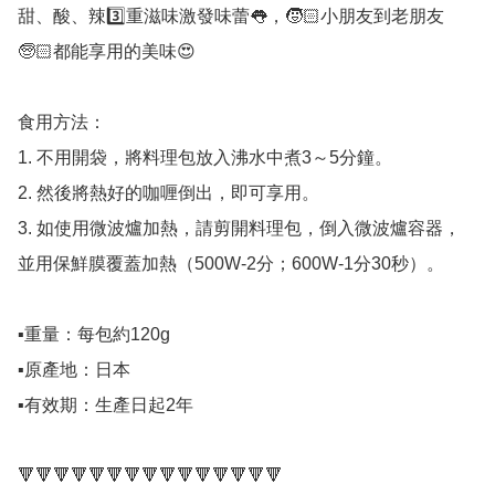
甜、酸、辣3️⃣重滋味激發味蕾👅，🧒🏻小朋友到老朋友
🧓🏻都能享用的美味😍

食用方法：

1. 不用開袋，將料理包放入沸水中煮3～5分鐘。

2. 然後將熱好的咖喱倒出，即可享用。

3. 如使用微波爐加熱，請剪開料理包，倒入微波爐容器，
並用保鮮膜覆蓋加熱（500W-2分；600W-1分30秒）。

▪️重量：每包約120g

▪️原產地：日本

▪️有效期：生產日起2年

🔻🔻🔻🔻🔻🔻🔻🔻🔻🔻🔻🔻🔻🔻🔻
