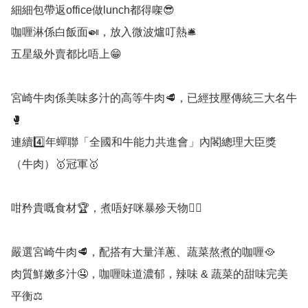
細細包帶返office做lunch都得㗎😎

咖喱淋係白飯面🍛，放入微波爐叮熱🛎️

五星級外賣都比唔上😁

宮崎牛肉係美味多汁的高等牛肉🥩，已經技壓傳統三大名牛
🥊

連續4️⃣年蟬聯「全國和牛能力共進會」內閣總理大臣獎
（牛肉）🥇冠軍🥇

咁矜貴嘅食材🏆，煮唔好咪暴殄天物🧟‍♀️

嚴選宮崎牛肉🥩，配搭有大量洋蔥、蔬菜熬煮的咖喱🥘

肉質鮮嫩多汁🤤，咖喱味道濃郁，辣味 & 蔬菜的甜味完美
平衡⚖️
