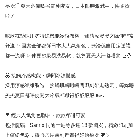
夢 😴 夏天必備嘅省電神隊友，日本限時激減中，快啲搶
啦 ⚡️

呢款枕墊採用咗特殊機能冷感布料，觸感涼浸浸之餘仲非常
舒適 ✨ 圖案全部都係日本大人氣角色，無論係自用定送禮
都一流呀 ✨ 仲要超級易洗易乾，就算夏天大汗都唔驚 🧺💦

💟 接觸冷感機能・瞬間冰涼體感

採用涼感纖維製造，接觸肌膚嘅瞬間即刻帶走熱氣，等妳喺
炎炎夏日都唔使開大冷氣都瞓得舒舒服服 🌬️🍃

💟 經典人氣角色聯名・款款都咁可愛

包括龍貓、Sanrio 同迪士尼等多達 13 款圖案，精緻印刷加
上繽紛色彩，擺喺房度睇到都覺得好治癒呀 💖✨
