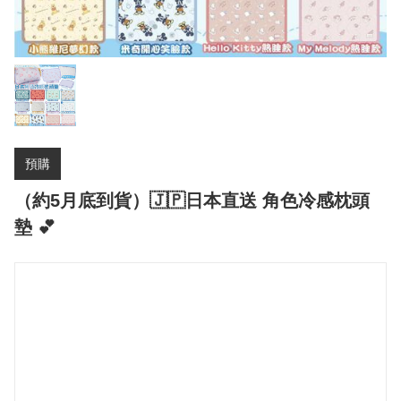
預購
（約5月底到貨）🇯🇵日本直送 角色冷感枕頭
墊 💕