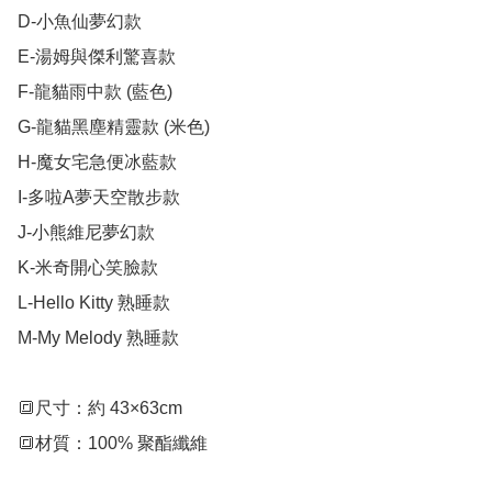
D-小魚仙夢幻款

E-湯姆與傑利驚喜款

F-龍貓雨中款 (藍色)

G-龍貓黑塵精靈款 (米色)

H-魔女宅急便冰藍款

I-多啦A夢天空散步款

J-小熊維尼夢幻款

K-米奇開心笑臉款

L-Hello Kitty 熟睡款

M-My Melody 熟睡款

🔳尺寸：約 43×63cm

🔳材質：100% 聚酯纖維
