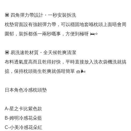
💟 四角彈力帶設計・一秒安裝拆洗

枕墊背面設有強韌彈力帶，可以穩固地套喺枕頭上面唔會周
圍郁，裝拆都係一兩秒嘅事，方便到極呀 🛌⭐

💟 易洗速乾材質・全天候乾爽清潔

布料透氣度高而且乾得好快，平時直接放入洗衣袋機洗就搞
掂，保持枕頭衛生乾爽就係咁簡單 🧺🌬️

日本角色冷感枕頭墊

A-星之卡比紫色款

B-姆明冷感花朵藍

C-小美冷感花朵紅
