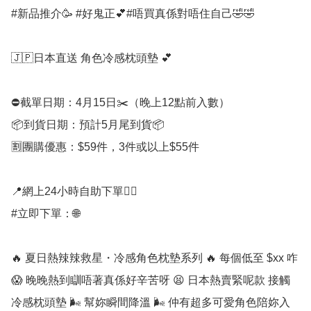
#新品推介🥳 #好鬼正💕#唔買真係對唔住自己🤣🤣

🇯🇵日本直送 角色冷感枕頭墊 💕

⛔️截單日期：4月15日✂️（晚上12點前入數）

📦到貨日期：預計5月尾到貨📦

🈹團購優惠：$59件，3件或以上$55件

📍網上24小時自助下單👍🏻

#立即下單：🌐

🔥 夏日熱辣辣救星・冷感角色枕墊系列 🔥 每個低至 $xx 咋 
😱 晚晚熱到瞓唔著真係好辛苦呀 😫 日本熱賣緊呢款 接觸
冷感枕頭墊 🌬️ 幫妳瞬間降溫 🌬️ 仲有超多可愛角色陪妳入