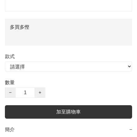
多買多慳
款式
數量
−
+
加至購物車
簡介
−