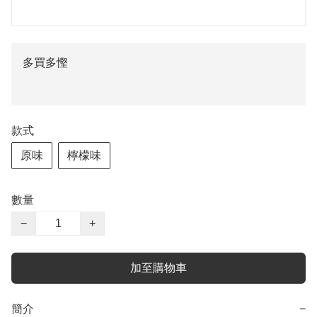
多買多慳
款式
原味
檸檬味
數量
−
+
加至購物車
簡介
−