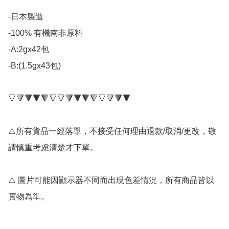
-日本製造

-100% 有機南非原料

-A:2gx42包

-B:(1.5gx43包)

🔻🔻🔻🔻🔻🔻🔻🔻🔻🔻🔻🔻🔻🔻🔻

⚠️所有貨品一經落單，不接受任何理由退款/取消/更改，敬
請慎重考慮清楚才下單。

⚠️ 圖片可能因顯示器不同而出現色差情況，所有商品皆以
實物為準。