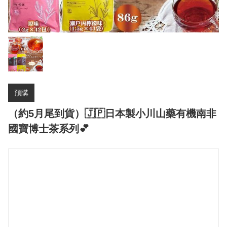
預購
（約5月尾到貨）🇯🇵日本製小川山藥有機南非
國寶博士茶系列💕