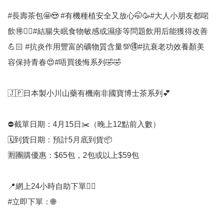
#長壽茶包🤩😍 #有機種植安全又放心🤭🥳#大人小朋友都啱
飲🉐👍🏻#結腸失眠食物敏感或濕疹等問題飲用后能獲得改善
💪🏻 #抗炎作用豐富的礦物質含量💯🉐#抗衰老功效養顏美
容保持青春😍#唔買後悔系列🤣🤣

🇯🇵日本製小川山藥有機南非國寶博士茶系列💕

⛔️截單日期：4月15日✂️（晚上12點前入數）

🗓️到貨日期：預計5月底到貨📦

🈹團購優惠：$65包，2包或以上$59包

📍網上24小時自助下單👍🏻

#立即下單：🌐
