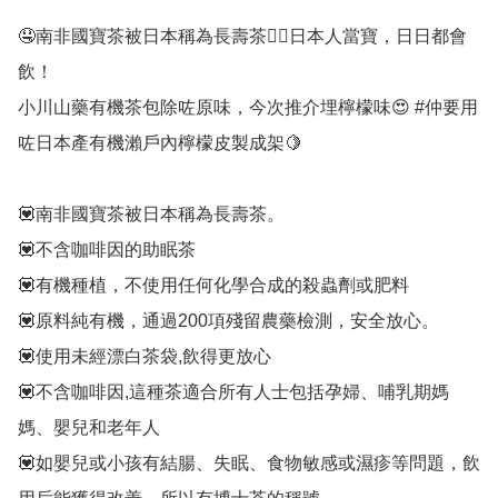
🤤南非國寶茶被日本稱為長壽茶👍🏻日本人當寶，日日都會
飲！

小川山藥有機茶包除咗原味，今次推介埋檸檬味😍 #仲要用
咗日本產有機瀨戶內檸檬皮製成架🍋

💟南非國寶茶被日本稱為長壽茶。

💟不含咖啡因的助眠茶

💟有機種植，不使用任何化學合成的殺蟲劑或肥料

💟原料純有機，通過200項殘留農藥檢測，安全放心。

💟使用未經漂白茶袋,飲得更放心

💟不含咖啡因,這種茶適合所有人士包括孕婦、哺乳期媽
媽、嬰兒和老年人

💟如嬰兒或小孩有結腸、失眠、食物敏感或濕疹等問題，飲