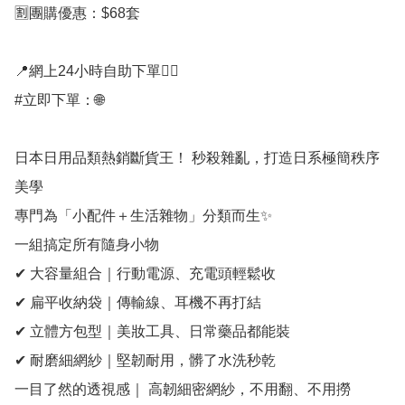
🈹團購優惠：$68套

📍網上24小時自助下單👍🏻

#立即下單：🌐

日本日用品類熱銷斷貨王！ 秒殺雜亂，打造日系極簡秩序
美學

專門為「小配件＋生活雜物」分類而生✨

一組搞定所有隨身小物

✔ 大容量組合｜行動電源、充電頭輕鬆收

✔ 扁平收納袋｜傳輸線、耳機不再打結

✔ 立體方包型｜美妝工具、日常藥品都能裝

✔ 耐磨細網紗｜堅韌耐用，髒了水洗秒乾

一目了然的透視感｜ 高韌細密網紗，不用翻、不用撈
