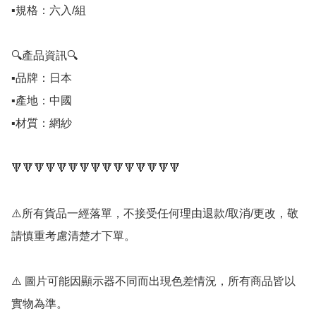
▪️規格：六入/組

🔍️產品資訊🔍️

▪️品牌：日本

▪️產地：中國

▪️材質：網紗

🔻🔻🔻🔻🔻🔻🔻🔻🔻🔻🔻🔻🔻🔻🔻

⚠️所有貨品一經落單，不接受任何理由退款/取消/更改，敬
請慎重考慮清楚才下單。

⚠️ 圖片可能因顯示器不同而出現色差情況，所有商品皆以
實物為準。