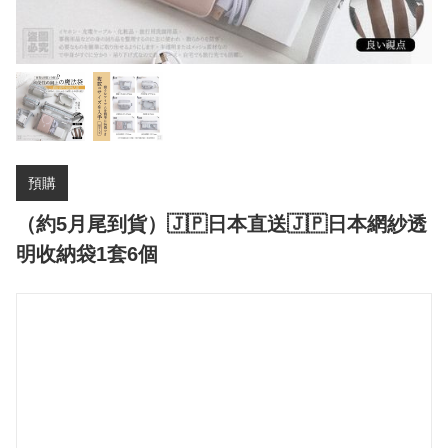
預購
（約5月尾到貨）🇯🇵日本直送🇯🇵日本網紗透
明收納袋1套6個