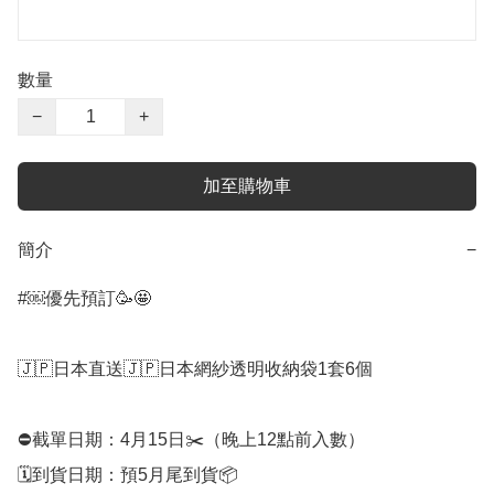
數量
−
+
加至購物車
簡介
−
#￼優先預訂🥳🤩

🇯🇵日本直送🇯🇵日本網紗透明收納袋1套6個

⛔️截單日期：4月15日✂️（晚上12點前入數）

🗓️到貨日期：預5月尾到貨📦
