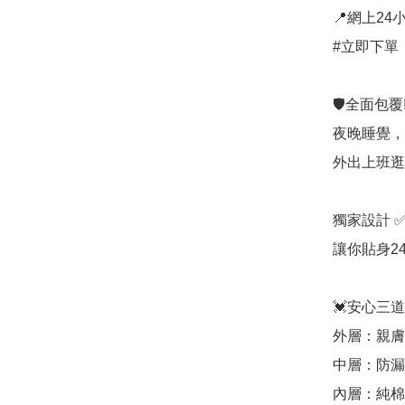
📍網上24小
#立即下單：
🛡️全面包覆!
夜晚睡覺，
外出上班逛街
獨家設計 ✅
讓你貼身2
💓安心三道
外層：親膚
中層：防漏
內層：純棉