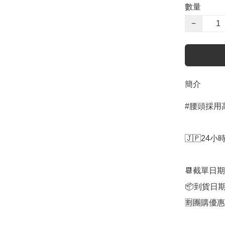
數量
−
簡介
#腰頭採用高
🇯🇵24
📆截單日期
📦到貨日期
🈹團購優惠：