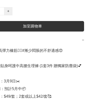
+
加至購物車
−
彈力橡筋👍🏻#漸少悶脹的不舒適感😍

小時貼身呵護中高腰生理褲 (1套3件 贈獨家防塵袋)💕

：3月9日✂️

：預計5月中📦

$49/套；2套或以上$42/套🥰
