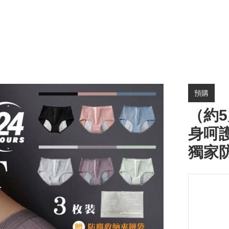
預購
（約5
身呵護
獨家防