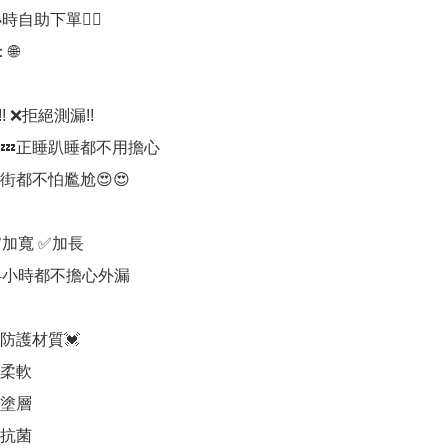
時自助下單👍🏻



! ❌拒絕測漏!!

💤正睡趴睡都不用擔心

都不怕尷尬😍😍

加寬 ✅加長

4小時都不擔心外漏 

防護材質💓

柔軟

塗層

抗菌
