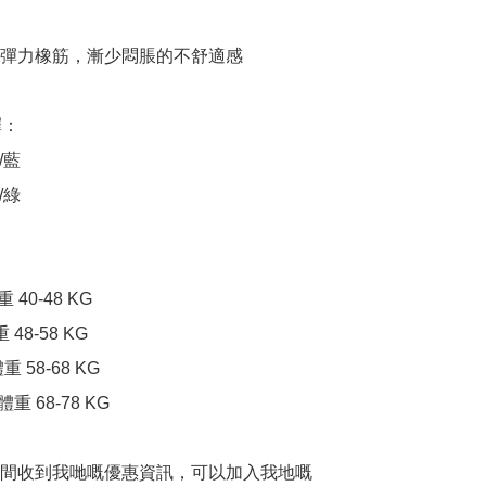
彈力橡筋，漸少悶脹的不舒適感

：

藍

綠

40-48 KG

48-58 KG

 58-68 KG

重 68-78 KG

間收到我哋嘅優惠資訊，可以加入我地嘅