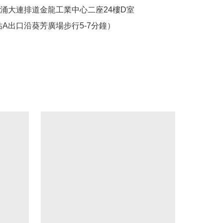
葵涌大連排道金龍工業中心二座24樓D室

站A出口沿葵芳廣場步行5-7分鐘）